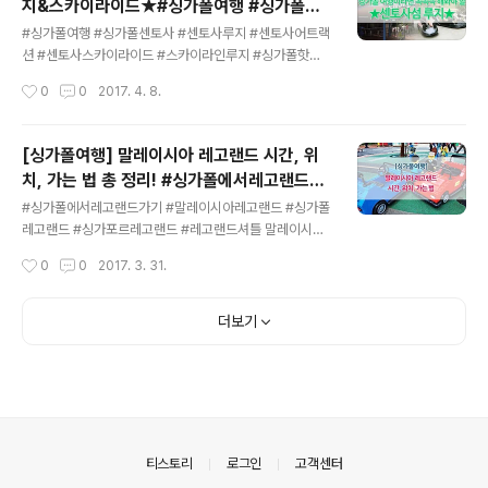
지&스카이라이드★#싱가폴여행 #싱가폴센
가폴로 대거 이주를 오면서 시작되었죠. 지금까지도 인도
글 내용
토사 #센토사루지 #센토사어트랙션 #센토사
전통복장을 하고 지내는 사람들도 만날 수 있고, 또한 인도
#싱가폴여행 #싱가폴센토사 #센토사루지 #센토사어트랙
스카이라이드 #스카이라인루지 #싱가폴핫어
식 액세서리, 영화, 음식, 종교문화 등을 경험할 수 있어 관
션 #센토사스카이라이드 #스카이라인루지 #싱가폴핫어
광객들에게 많은 사랑을 받고 있습니다! 그럼 지금부터 싱
트랙션 동남아시아에서 많은 여행객들이 방문하는 나라 중
트랙션
작성시간
0
0
2017. 4. 8.
가폴여행지, 리틀인디아에서 즐길거리 6가지를 소개해드
하나! 바로 싱가폴이죠!~ 싱가폴 여행을 준비하시는 분들
릴게요!~~ 1. 무스타파 쇼핑센터 ( Mu..
이라면 센토사섬의 루지를 한번쯤 들어보셨을 거에요 싱가
폴의 센토사섬에 많은 씐나는 어트랙션이 있지만 루지는
[싱가폴여행] 말레이시아 레고랜드 시간, 위
가장 인기있는 어트랙션 중 하나랍니다 루지는 작은 썰매
치, 가는 법 총 정리! #싱가폴에서레고랜드가
같은 카트로 경사면을 따라 운전하며 내려오는 스릴만점의
글 내용
기 #말레이시아레고랜드 #싱가폴레고랜드 #
어트랙션이랍니다 적당한 경사면을 따라 핸들을 조절하면
#싱가폴에서레고랜드가기 #말레이시아레고랜드 #싱가폴
싱가포르레고랜드 #레고랜드셔틀
서 원하는 속도감을 즐길 수 있기 때문에 남녀노소 모두에
레고랜드 #싱가포르레고랜드 #레고랜드셔틀 말레이시아
게 인기있는 핫핫핫 어트랙션 이랍니다 6세 미만의 어린이
에 있지만, 싱가포르와 가까워서 싱가포르여행의 필수 코
작성시간
0
0
2017. 3. 31.
나 키가 110cm미만의 키를 갖고있다면 어른과 함께 탑승
스가 된 레고랜드! 말레이시아 레고랜드는 싱가포르에서 1
해야합니다 이 카트는 핸들을 밀면 속력이 나고 당기면 멈
시간 정도 떨어진 '조호마루'라는 곳에 위치해있답니다. 지
추게되는..
금부터 소개해드릴게요~ 레고랜드란? 전세계적으로 유명
더보기
한 레고를 테마로 만든 유명한 테마파크! 미국 캘리포니아
주에서 1999년 처음으로 생겼죠. 그리고 마레이시아 레고
랜드는 아시아 최로로 생겼답니다! 레고랜드에 들어가면
레고로 만든 아기자기한 조형물들부터 레고모양으로 만든
거대한 놀이기구까지 있어요. 귀엽고도 특별한 디자인으로
아이들은 말할 것도 없고, 어른들에게도 인기가 많죠! 말레
의안내
티스토리
로그인
고객센터
이시아 레고랜드는 약 40여 개의 놀이기구가 있는 테마파