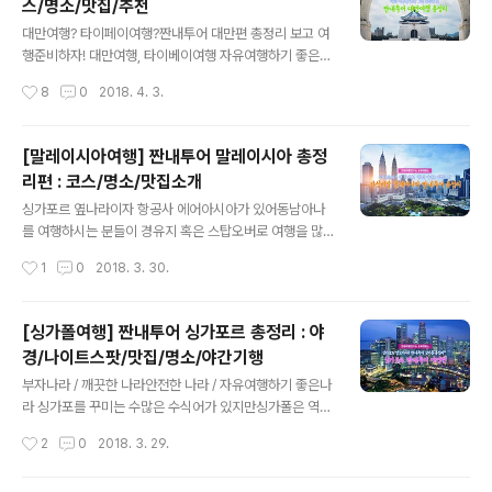
스/명소/맛집/추천
하나이기도 해요 뉴타운에는 해와 초고층 빌딩들이 즐비해
글 내용
화려하면서도 올드타운에는 정겨운 마을과 그리고 사막이
대만여행? 타이페이여행?짠내투어 대만편 총정리 보고 여
함께 공존하는 여행하기에 완전 매력적인 도시입니다! 한
행준비하자! 대만여행, 타이베이여행 자유여행하기 좋은
국 - #두바이시차는 5시간이에요#두바이날씨 는 8월기온
나라 대만!대만을 흔히 식도락과 자유여행의 천국의 나라
작성시간
8
0
2018. 4. 3.
이 40도까지 올라가 엄청 후덥지근하기때문에여름보다는
라고 말하는데요, 그래서인지 첫 자유여행으로도 대만을
초봄, 늦가을에 여행하기 좋아요! 지금 #두바이4월날씨 평
택하시는 분들이 많더라구요! 경비도 적게 들면서 3박4일
균..
일정이 충분해서 부모님과 혹은 친구들과 가볍게 다녀오기
[말레이시아여행] 짠내투어 말레이시아 총정
좋아요. 대만야시장, 대만야경, 대만근교여행 등 볼거리도
리편 : 코스/명소/맛집소개
다양하고 먹거리도 다양해요! 날씨 : 대만4월날씨 는 평균
글 내용
기온이 21도로 여행하기 좋은 날씨에요, 한국의 4월날씨
싱가포르 옆나라이자 항공사 에어아시아가 있어동남아나
보다는 다소 높지만 그래도 아침저녁으로는 쌀쌀하니 얇은
를 여행하시는 분들이 경유지 혹은 스탑오버로 여행을 많
긴소매 옷은 필수로 꼭 챙겨가세요! 짠내투어_여섯번째 짠
이 하시는 나라죠! 대표 여행도시는 수도 쿠알라룸푸르로
작성시간
1
0
2018. 3. 30.
내투어 그 여섯번째 나라는 바로 대만짠내투어 싱가포르&
높고 화려한 쌍둥이 빌딩과 건축물, 자연, 종교가 어우러진
말레이시아 다음으로 다녀온 곳은 바로 대만, 타이베..
여행하기 좋은 세련된 도시인데요, 최근 짠내투어 말레이
시아 편이 방송되면서 '말레이시아여행' 에 대해 많이 찾으
[싱가폴여행] 짠내투어 싱가포르 총정리 : 야
셔서 준비해봤습니다! 짠내투어 싱가포르 이후로 바로 방
경/나이트스팟/맛집/명소/야간기행
문한 곳이 말레이시아인데요! 생민투어로 진행되어믿고 보
글 내용
는 가성비 갑 말레이시아여행 아니겠어요!? 짠내투어/ 생민
부자나라 / 깨끗한 나라안전한 나라 / 자유여행하기 좋은나
투어 따라가는 말레이시아 여행 총정리!코스/명소/맛집 그
라 싱가포를 꾸미는 수많은 수식어가 있지만싱가폴은 역시
리고 추천명소까지! 소개해드리겠습니다 생민투어가 선택
밤여행이 최고최고! 밤이 되면 더 화려하게 빛나는 싱가포
작성시간
2
0
2018. 3. 29.
한 말레이시아 도시는 조호르 바루! 조호르 바루가 생소하
르! 밤이 되면 더 화려하게 빛나는 싱가포르! 싱가포르에서
신 분들이 많을텐데요, 조호르 바루는 말레이시아의 항구
는 절대 밤에 잠들면 안돼요나이트 스팟으로만 꾸며진 싱