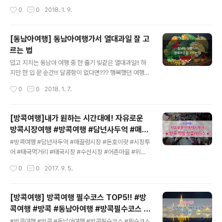
울리는 미슐랭 가이드 맛집도 놓치지 마세요~ 소쿠리와 함
정말 금상첨화죠! 동남아 가서 호캉스, 휴양 다 좋지만! 호
작성시간
0
0
2018. 1. 9.
께 떠나는 즐거운 방콕여..
텔에서 누워만 있기는 또 아쉽잖아요! 동남아 가서 쉬면서
호핑 투어해봐요! 태국 필리핀 베트남 호핑투어를 소개해
드릴게요! 먼저! 호핑투어란 무엇일까요? Hopping 은 깡
[동남아여행] 동남아여행가서 열대과일 잘 고
충깡충 뛰는이라는 뜻입니다! 캥거루처럼 깡충깡충 뛰는
르는 법
느낌으로 배를 타고 섬을 옮겨 다니면서 다양한 해양 스포
글 내용
츠를 즐기고 식사도 하는 투어입니다! 그렇다면 동남아 호
덥고 지치는 동남아 여행 중 한 줄기 빛같은 열대과일!! 하
핑투어 추천지는 어딜까요? 한번 알아봅시다!먼저 첫 번째
지만 한 입 문 순간!!! 달콤함이 없다면??? 행복했던 여행까
호핑투어 추천지 태국 코사무이 낭유안 섬이에요! 여기는
지 날아가는 기분....! 그래서 준비했습니다! 열대과일, 이 맛
작성시간
0
0
2018. 1. 7.
정말 예쁜 바다와 분위기 때문에 이미 신혼여행을 위해 찾
모르고 먹지마오! 찰랑찰랑~ 찰랑대네~~ 코코넛을 살 때
는 사람이 많아요! ..
는 잊지마세요~! 쉐킷쉐킷! 구아바~구아바~ 망고를 유혹
하네~♬ 구아바는 망고처럼 노오오오오란 색이 달다는 사
[방콕여행]내가 원하는 시간대에! 자유로운
실! 망고는 말 그대로 먹음직스러운 녀석을 고르면 되겠
방콕시장여행 #방콕여행 #담넌사두억 #매끌
죠?? 뷔페에서 자주 보던 친구들이죠?? 리치와 람부탄은
글 내용
렁시장 #돈호이랏 #시장투어 #태국먹거리 #
붉을 수록 더 잘 익은 과육을 지녔다고 하네요~!! 상크미의
#방콕여행 #담넌사두억 #매끌렁시장 #돈호이랏 #시장투
태국시장 #수산시장 #어촌마을 #위험한시장
대명사! 익지 않은 것은 극한의 신맛을 낸다고 하니 조심하
어 #태국먹거리 #태국시장 #수산시장 #어촌마을 #위험
세요!! 열대과일의 여왕 망고스틴을 잘 골랐을 때의 그 쾌감
한시장 동남아 여행에 많이 찾는 장소가 방콕입니다!방에
작성시간
0
0
2017. 9. 5.
이란..!! 고약한 냄새를 극복하면 세상 달콤하다는 두리안은
만 콕 박혀있지 마시고태국 방콕에 한번 가보세요!~ ★10
아랫부분에 ..
0년이 넘는 전통을 자랑하는 태국★ 이번 소개해드릴 투어
는태국에서 가장 큰 수산시장 담넌사두억기찻길에 들어선
[방콕여행] 방콕여행 필수코스 TOP5!! #방
독특한 시장풍경의 매끌렁값싸고 싱싱한 해산물로 유명한
콕여행 #방콕 #동남아여행 #방콕필수코스 #
어촌마일 돈 호이랏 까지택시 일일 렌트로 편하고 자유롭
글 내용
필수코스 #동남아여행필수코스 #배낭여행 #
게 다녀올 수 있는!!먹방 중의 먹방을 제대로 즐길 수 있는
#방콕여행 #방콕 #동남아여행 #방콕필수코스 #필수코스