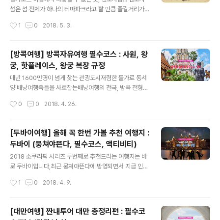
찬 야시장과 쇼핑, 야경명소로 밤이 더 화려하고 아름다운
섬은 섬 전체가 하나의 테마파크라고 할 만큼 즐길거리가
도시에요** 바다 근처이기에 신선하고 저렴한 해산물 요
많은 곳인데요~!그 곳에서 즐길 수 있는 다양한 액티비티,
작성시간
1
0
2018. 5. 3.
리도 즐길 수 있다 타이페이에 비해 한국인이 적어 대만스
쇼, 명소 등 10가지를 소개해드릴게요 :) #웨이브하우스
러운 곳!치안이 양호한편이라 혼자여행하기에도..
란? 센토사 섬에서 뜨고 있는 서핑 스팟! 웨이브하우스는
인공 풀로 인공 파도타기를 할 수 있어요! 수준 별로 프로그
[방콕여행] 방콕자유여행 필수코스 : 사원, 왕
램이 다르니, 초보자들도 쉽게 서핑을 즐길 수 있으니 걱정
궁, 핫플레이스, 왕궁 복장 규정
마세요~ ###하지만 여권이 없으면 이용 불가한다는 것#
글 내용
##여권 꼭 지참해가세요! 또한! 서핑을 하지 않고도 즐길
매년 1600만명이 넘게 찾는 관광도시저렴한 물가로 동서
수 있는 공간이에요. 근처 레스토랑에서 피자랑 맥주를 사
양 배낭여행족들을 사로잡는배낭여행의 천국, 방콕 전형적
와 먹으면서 서핑을 구경해도되고~ 밤이 되면 디제이가 나
인 열대기후와, 1년 내내 고온으로 언제든 여행가기 좋은
작성시간
0
0
2018. 4. 26.
이트 파티 분위기를 만들어주니 흥겨운 밤을 보낼 수도 있
때!하지만 더 더워지기 전인 지금! 딱 떠나기 좋은 때라는
고! #싱가포르 루지 & ..
데? #태국여행 #방콕여행 #왕궁투어 방콕 첫 여행자라면,
꼭 주목하고 갈 부분! 자유여행답게 여기저기서 쏟아져나
[두바이여행] 올해 꼭 한번 가볼 추천 여행지 :
오는 수많은 코스들하나같이 입을 모아 왕궁과 사원은 필
두바이 (뭉쳐야뜬다, 필수코스, 액티비티)
수 코스라는데, 하지만 방콕여행 시 꼭 가봐야할 곳이 있다
글 내용
면? #왕궁투어 #아유타야투어 #에메랄드사원 #카오산로
2018 소쿠리픽 시리즈 두번째로 추천드리는 여행지는 바
드 [방콕왕궁투어] 방콕에 가면 누구나 간다는 방콕왕궁
로 두바이입니다,최근 뭉쳐야뜬다에 방영되면서 지금 인기
+에메랄드사원+새벽사원 태국 왕가의 중요한 상징인 여
가 후끈후끈한데요!패키지보다는 자유여행이 더 잘 어울리
작성시간
1
0
2018. 4. 9.
행지들, 단순히 찍고 오는 여행 할건가요! 방콕 왕궁이나 사
는 여행지라 꼭 추천드리고 싶어서 가져왔습니다! 두바이
원은 역사를 알고 보면 더 재밌어요!그냥 보면,..
는 어떤 도시일까요? 두바이는아랍에미레이트에 속한 도
시로 사막위에 지어진 인공도시입니다. 중동에 위치해 있
[대만여행] 짠내투어 대만 총정리편 : 필수코
어 한국인들이 보통 유럽여행 시 경유를 많이 하는 지역 중