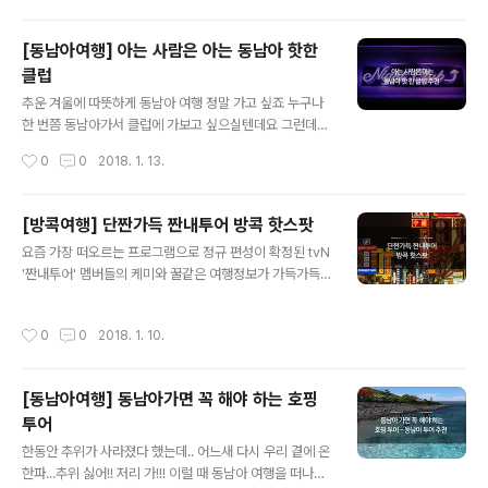
당 빠진 고운자태를 자랑하는 칠리크랩! 같이 나온 번,,, 살
리, #옥수수캔디 꼭 잊지마세요~! 세상에 단 하나뿐인! 나
짝..
만의 이니셜이 담긴 여권케이스! 최근 태국여행의 핫한 기
[동남아여행] 아는 사람은 아는 동남아 핫한
념품으로 등장!ㅎㅎ 색깔, 글자, 디자인 내 마음대로 꾸며보
클럽
자요~~ 착하다 착해!! 가격도 성분도 너무 착한거 아니에
글 내용
요?? 향기로운 '착한 브랜드' 사바이 아롬에서 다양한 바디
추운 겨울에 따뜻하게 동남아 여행 정말 가고 싶죠 누구나
제품을 만나보세요. 어머! 이건 사야돼!! 안 사고는 절대 못
한 번쯤 동남아가서 클럽에 가보고 싶으실텐데요 그런데
배길 구매 욕구 자극하는 기린이의 얼굴...!! 태국 왕실에서
막상 인터넷에 검색해보면 생각 보다 정보가 별로 없어서
작성시간
0
0
2018. 1. 13.
사용한다는 고오오오급 벤자롱 식기세트!! 짜뚜짝..
포기하신분들 꽤 있으실꺼에요! 그래서 소쿠리패스가 준비
했습니다!!! 동남아에서 핫 한 클럽! 어서 만나러 가볼까요?!
말레이시아 클럽 탑 5에 드는 클럽!!쿠알라룸푸르에 있는
[방콕여행] 단짠가득 짠내투어 방콕 핫스팟
ROOTZ 룻즈!부킷빈탕역 도보로 1분 2분 위치에 있어서 !
글 내용
요즘 가장 떠오르는 프로그램으로 정규 편성이 확정된 tvN
위치가 아주 좋아요!!! 쿠알라룸푸르에 있는 루나바! 클럽수
'짠내투어' 멤버들의 케미와 꿀같은 여행정보가 가득가득
영장 있는 클럽 완전 라라랜드다ㅠㅜㅠㅜ 그죠!요란한 클
한 꿀잼방송으로 인기를 끌고 있습니다. '짠내투어' 속 나
럽 분위기는 아니지만! 칵테일 마시며 흥겹게 놀 수 있어요!
래,생민,준영투어를 하나로! 방콕 핫스팟 모음집! 이색관광
수영장은 풀파티가 있는 날 파티하면서 이용 할 수 있어요!!
작성시간
0
0
2018. 1. 10.
지인 수상시장은 꼭 들러봐야겠죠? 태국 하면 팟타이,똠얌
홍콩 매그넘 홍콩의 핫 피플들이 가는 곳이라죠!청춘들의
꿍만 있는 줄 알았죠? 상큼한 태국식 샐러드 쏨땀도 즐겨보
뜨거운 기운을 느낄 ..
세요~ 더운 날씨인 태국의 밤은 선선한 바람이 불어 야외
[동남아여행] 동남아가면 꼭 해야 하는 호핑
에서 맥주 마시기 딱! 좋다는 사실ㅎㅎ 방콕 - 카오산로드
투어
= 0 카오산로드가 곧 방콕인 거 다들 아시죠?? 이번 여행
글 내용
에서 가장 큰 웃음을 줬던 그곳이죠!! 생민부심 가득한 오렌
한동안 추위가 사라졌다 했는데.. 어느새 다시 우리 곁에 온
지 주스! 짠내투어로 유명해진 '한 끼 비싸게 먹기'에 딱 어
한파...추위 싫어!! 저리 가!!! 이럴 때 동남아 여행을 떠나면