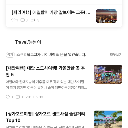
해
[파리여행] 에펠탑이 가장 잘보이는 그곳! 몽
파르나스 타워 #파리여행 #파리전망대 #몽
1
0
조회
3
파르나스타워
Travel/동남아
분류 전체보기
주요 글 목록
소쿠리블로그가 네이버에도 문을 열었습니다.
모두보기
공지
[대만여행] 대만 소도시여행! 가볼만한 곳 추
천 5
글 내용
아열대와 열대지방의 기후를 모두 갖고 있는 대만,사계절
이 크지 않지만 여름이 특히나 습해 대만여름여행은 피하
는 편히 좋은데요더 더워지기 전, 지금 떠나요! 동남아 자유
작성시간
0
0
2018. 5. 19.
여행 첫 여행지로 많이 찾으시는 대만타이페이가 전부일
줄 알았는데!?아니에요 소도시로 갈 수록 대만 분위기를 느
낄 수 있어요대만 자유여행으로 가기 좋은 타이베이 근교 /
[싱가포르여행] 싱가포르 센토사섬 즐길거리
대만 소도시 지역 추천드려요! [대만 소도시 추천]가오슝
Top 10
대만의 숨은 여행지!대만의 남부에 위치해 있는 타이페이
글 내용
다음으로 큰 대도시에요 가오슝은 늦은 밤이 되도록 활기
싱가포르 여행에서 빼놓을 수 없는 곳, 센토사섬!!! 센토사