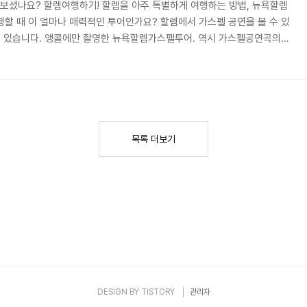
러보셨나요? 할렘여행하기! 할렘을 아주 특별하게 여행하는 방법, 뉴욕할렘
행할 때 이 얼마나 매력적인 투어인가요? 할렘에서 가스펠 공연을 볼 수 있
어 있습니다. 앵콜에만 촬영한 뉴욕할렘가스펠투어. 역시 가스펠공연곡의
렘투어, 시작해 볼까요? #뉴욕할렘가스펠투어 리얼후기 ㅣ 미팅포인트 뉴욕
터 나섰습니다. 여기가 바로 투어가 시작하는 뉴욕타임스퀘어에 있는 미팅
이네요~ 소쿠리패스에서 할렘가스펠투어 예약하고, 여기서 바로 확인하시
리얼후기 ㅣ 미팅포인트 오늘 저희와 함께할 여행자분들입..
목록 더보기
DESIGN BY
TISTORY
관리자