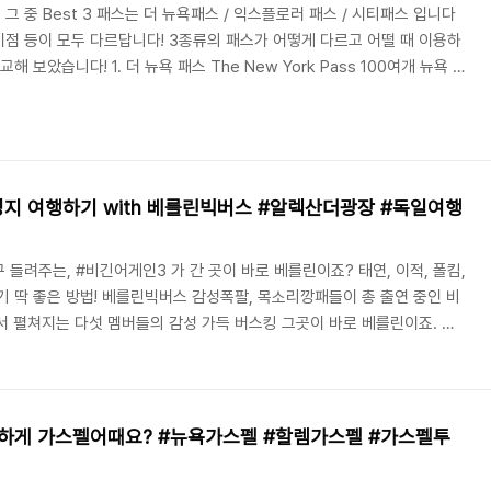
 중 Best 3 패스는 더 뉴욕패스 / 익스플로러 패스 / 시티패스 입니다
이점 등이 모두 다르답니다! 3종류의 패스가 어떻게 다르고 어떨 때 이용하
 보았습니다! 1. 더 뉴욕 패스 The New York Pass 100여개 뉴욕 최
할인된 혜택으로 즐길 수 있는 패스입니다 비용과 시간 모두 절약할 수 있는
이점 * 선택한 기간 내에 원하는 관광지를 패스트 트랙으로 이용할 수 있어
동안 무제한으로 타고 내리며 자유롭게 뉴욕을 관광할 수 있어요! * 1일권
 ..
영지 여행하기 with 베를린빅버스 #알렉산더광장 #독일여행
들려주는, #비긴어게인3 가 간 곳이 바로 베를린이죠? 태연, 이적, 폴킴,
기 딱 좋은 방법! 베를린빅버스 감성폭팔, 목소리깡패들이 총 출연 중인 비
서 펼쳐지는 다섯 멤버들의 감성 가득 버스킹 그곳이 바로 베를린이죠. 노
긴어게인3태연 목소리와 함께, 그 배경의 베를린이 어찌나 아름답게 나오
있는 기회죠~ 유럽여행할 때 베를린을 꼭 일정에 넣어야겠죠?! 베를린을 여
#베를린빅버스 베를린에서 가장 유명한 곳들은 물론, 놓치지 말아햐 할 포인
린빅버스 하나면 베를린여행 준비 끝 ..
별하게 가스펠어때요? #뉴욕가스펠 #할렘가스펠 #가스펠투