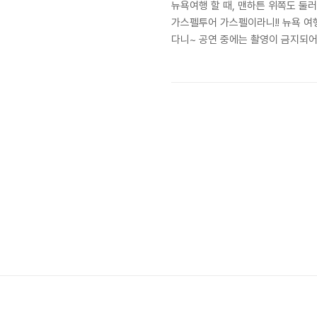
뉴욕여행 할 때, 맨하튼 위쪽도 둘
가스펠투어 가스펠이라니!! 뉴욕 여
다니~ 공연 중에는 촬영이 금지되
대명사죠 ^^ 그럼 아주 특별한 할
할렘투어를 참가하기 위해, 아침부
포인트입니다. 2층이 바로 사무실
면 됩니다^^ #뉴욕할렘가스펠투어 