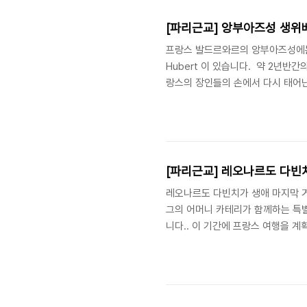
즈 협회 Les ..
[파리근교] 앙부아즈성 생위
프랑스 발드르와르의 앙부아즈성에는 레
Hubert 이 있습니다. 약 2년반간
랑스의 장인들의 손에서 다시 태어
습니다. 예배당 지붕위에서 금빛장
다빈치의 무덤도 방문하실 수 있습
념하는 이벤트를 진행하고 있어요.
기념품 받아가세요~생 오베르 예배당
[파리근교] 레오나르도 다빈
레오나르도 다빈치가 생애 마지막 
그의 어머니 카테리가 함께하는 특별
니다.. 이 기간에 프랑스 여행을 계
르도 다빈치와 르네상스 향수클로뤼
그의 어머니가 함께하는 특...blog
에 대한 연구와 향수가 어떻게 만들
오나르도의 어머니 카테리나의 문화