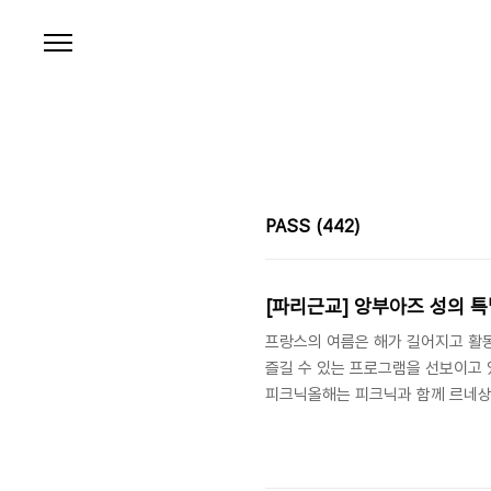
본문 바로가기
PASS
(442)
[파리근교] 앙부아즈 성의 
프랑스의 여름은 해가 길어지고 활동
즐길 수 있는 프로그램을 선보이고 
피크닉올해는 피크닉과 함께 르네상스 
닝 일정 7월 5일/14일/19일/26일, 8
앙부아즈성 정원 이브닝 피크닉매년
니다. 일정마다 르네상스 / 락 ...