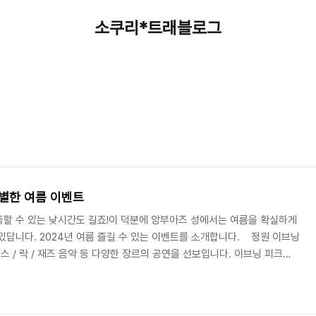
소쿠리*트래블로그
특별한 여름 이벤트
할 수 있는 낮시간도 길죠!이 덕분에 앙부아즈 성에서는 여름을 확실하게
있답니다. 2024년 여름 즐길 수 있는 이벤트를 소개합니다. 정원 이브닝
/ 락 / 재즈 음악 등 다양한 장르의 공연을 선보입니다. ​이브닝 피크
월 2일/16일 입장 시간 : 7:30 pm~8:30 pm 퇴장 시간 : 11:30 pm ​​
 여름에는 앙부아즈성 정원에서 음악공연과 함께 피크닉을 즐길 수 있답
blog.naver.com 연극과 함께하는 여름 밤 산책 레 이즈로와르 앙부아