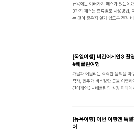
뉴욕에는 여러가지 패스가 있는데요 그
3가지 패스는 종류별로 사용방법, 
는 것이 좋은지 알기 쉽도록 전격 비교해
고의 관광지와 투어를 최대 40% 
뉴욕여행 필수 준비물 뉴욕패스! ∥
요! * 뉴욕 관광버스 빅버스를 1일
~7일권 그리고 10일권까지! 총 8가지
[독일여행] 비긴어게인3 촬
#베를린여행
가을과 어울리는 촉촉한 음악을 마구 
적재, 현우가 버스킹한 곳을 여행하
긴어게인3 - 베를린의 심장 미테에
래들과 어찌나 잘 어울리는지♥ 비
는지! 감성의 베를린을 만나볼 수 
행하는 가장 똑똑한 방법은, 역시 
트들을 모두 방문하는 빅버스! 베를
[뉴욕여행] 이번 여행엔 특
어