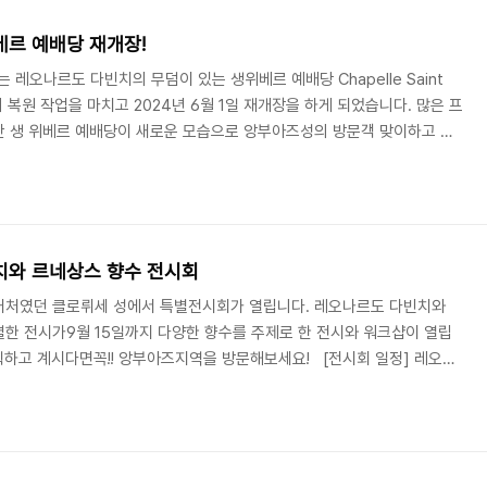
베르 예배당 재개장!
오나르도 다빈치의 무덤이 있는 생위베르 예배당 Chapelle Saint
의 복원 작업을 마치고 2024년 6월 1일 재개장을 하게 되었습니다. 많은 프
난 생 위베르 예배당이 새로운 모습으로 앙부아즈성의 방문객 맞이하고 있
식이 빛나는 첨탑과 다채로운 스테인드글라스​ 물론 여전히 레오나르도
니다. 앙부아즈성 한국 공식 블로그에서는생위베르 예배당의 재개장을 기
 이벤트에 참가하고 기념품도 받아보세요. [이벤트] 앙부아즈성 홍보하고
이 2년반의 복원작업을 마치고 2..
치와 르네상스 향수 전시회
거처였던 클로뤼세 성에서 특별전시회가 열립니다. 레오나르도 다빈치와
한 전시가9월 15일까지 다양한 향수를 주제로 한 전시와 워크샵이 열립
획하고 계시다면꼭!! 앙부아즈지역을 방문해보세요!​ [전시회 일정] 레오나
세성에서 후각의 예술, 향수의 세계로 초대합니다. 레오나르도 다빈치와
.naver.com ​이 전시에서는 레오나르도 다빈치의 향수에 대한 관심, 후각
어지는지에 대한 과학적 발견을 탐구합니다.​​동방에서 해방된 노예였던 레
유산과그녀가 레오나르도의 삶과 작품에 ..