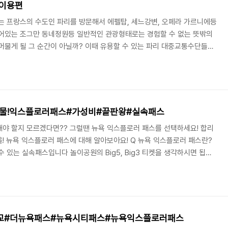
 이용편
는 프랑스의 수도인 파리를 방문해서 에펠탑, 세느강변, 오페라 가르니에등
숨어있는 조그만 동네정원등 일반적인 관광형태로는 경험할 수 없는 뜻밖의
머물게 될 그 순간이 아닐까? 이때 유용할 수 있는 파리 대중교통수단들의
중교통 이용법 feat. 자전거기본규칙 파리의 대중교통 수단내에 자전거
않기 떄문에, 지하철, 버스, 트램 그리고 몽마르트르 케이블카를 이용할 수
호선은 자전거 탑승을 허용하고 있습니다.탑승허용 : 일요일, 공휴일 오후
게 개출구 출입에 관하여 요청하시기 바랍니..
물!익스플로러패스#가성비#끝판왕#실속패스
야 할지 모르겠다면?? 그럴땐 뉴욕 익스플로러 패스를 선택하세요! 합리
! 뉴욕 익스플로러 패스에 대해 알아보아요! Q 뉴욕 익스플로러 패스란?
 있는 실속패스입니다 놀이공원의 Big5, Big3 티켓을 생각하시면 됩니
ice / 5 choice / 7 choice / 11 choice $89.00 / $119.00 /
19.00 (성인기준) 총 다섯가지 종류의 선택권이 있습니다 가고싶은 명소의 개수에
! 단, 각 관광명소 별로 1회만 입장이 가능하답니다! 뉴욕 익스플로러 패스
비교#더뉴욕패스#뉴욕시티패스#뉴욕익스플로러패스