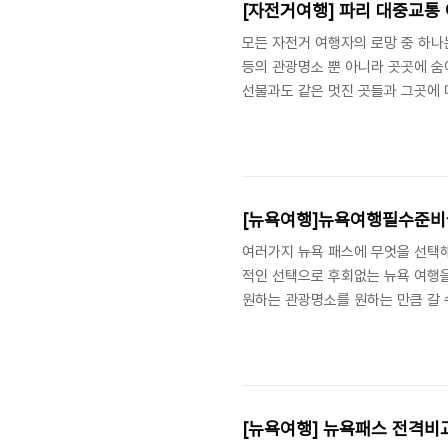
[자전거여행] 파리 대중교통
모든 자전거 여행자의 로망 중 하나
등의 관광명소 뿐 아니라 곳곳에 
선물과도 같은 멋진 곳들과 그곳에 
자전거 탑승규정을 알아보자 파리 대
거치를 위한 공간이 마련되어 있지 
없습니다.지하철 1호선예외적으로 1
4시30분까지* 지하철 역의 직원에
[뉴욕여행]뉴욕여행필수준비
여러가지 뉴욕 패스에 무엇을 선택해
적인 선택으로 후회없는 뉴욕 여행을
원하는 관광명소를 원하는 만큼 갈 수
다! 익스플로러 패스는 3 choice / 4 cho
$134.00 / $169.00 / $2
맞게 선택권을 골라서 이용하면 돼요
는 뉴..
[뉴욕여행] 뉴욕패스 전격