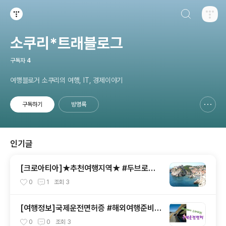
검색하기
티스토리
소쿠리*트래블로그
구독자
4
여행블로거 소쿠리의 여행, IT, 경제이야기
구독하기
방명록
신고하기 레이어
열기
인기글
[크로아티아]★추천여행지역★ #두브로브
니크 #Dubrovnik #크로아티아 #아드리아
0
1
조회
3
해
[여행정보]국제운전면허증 #해외여행준비물
#국제운전면허발급 #국제운전면허준비
0
0
조회
3