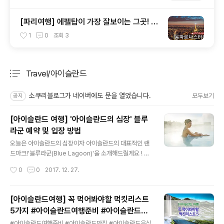
[파리여행] 에펠탑이 가장 잘보이는 그곳! 몽
파르나스 타워 #파리여행 #파리전망대 #몽
1
0
조회
3
파르나스타워
Travel/아이슬란드
분류 전체보기
주요 글 목록
소쿠리블로그가 네이버에도 문을 열었습니다.
모두보기
공지
[아이슬란드 여행] '아이슬란드의 심장' 블루
라군 예약 및 입장 방법
글 내용
오늘은 아이슬란드의 심장이자 아이슬란드의 대표적인 랜
드마크!'블루라군(Blue Lagoon)'을 소개해드릴게요 ! 국
내에서는 으로 유명세를 타게 됐지만,세계 최대의 해수 온
작성시간
0
0
2017. 12. 27.
천인 블루라군은 이미 세계적인 관광지죠.화산섬 사이에
자리잡고 있어 더욱 신비로운 천연온천! 사진만 봐도 스케
일이 다르죠?블루라군의 영롱한 파란 빛은 '실리카'라는 성
[아이슬란드여행] 꼭 먹어봐야할 먹킷리스트
분이 녹아 있는 머드 때문이래요! 그냥.. 천혜의...... 초럭셔
5가지 #아이슬란드여행준비 #아이슬란드맛
리머드팩...이거 바르고 지현언니 인어설정샷 찍고프네
글 내용
집 #아이슬란드음식 #아이슬란드맛집추천 #
여........ 유명세 덕분에 입장하는 것조차 보통 일이 아니에
#아이슬란드여행준비 #아이슬란드맛집 #아이슬란드음식