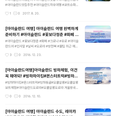
아이슬란드자유여행 #쿄트슈파
요 ㅜㅜ (오죽하겠으요)무작정 블루라군만 검색해 찾아갔
#아이슬란드맛집추천 #아이슬란드자유여행 #쿄트슈파
다간, 입장도 못 할 수 있답니다. 그래서 소개하는,소쿠리패
조금은 생소한 나라, 아이슬란드!오로라, 빙하 등으로 유명
작성시간
1
0
2017. 8. 20.
스의 '블루라군 온천 입장권 및 왕복교통권' 풀셋트!!!!! 수많
한 이곳에서음식은 어떤게 유명할까요~? 먼저 소개해드릴
은 여행자분들이..
음식은 쿄트수파!양고기와 야채가 들어간 수프인데요. 아
이슬란드는 양고기 (Lambakjöt 람바쿄트)로 유명해요~
[아이슬란드 여행] 아이슬란드 여행 완벽하게
평소에 우리가 먹는 양고기보다 훨씬 부드럽고 또 특유의
준비하기 #아이슬란드 #꽃보다청춘 #화폐 #
냄새가 없어서평소에 잘 못드셨던 분들도 도전해보길 추천
글 내용
크로나 #유로 #아이슬란드어 #인사말 #날씨
해요 :) 두번 째 유명한 음식은 연어! 훈제 연어, 그릴연어
#아이슬란드 #꽃보다청춘 #화폐 #크로나 #유로 #아이슬
#오로라 #옷 #방한복 #핫팩 #꿀팁
모두 좋지만 생연어를 더욱 추천해요. 아이슬란드에서는
란드어 #인사말 #날씨 #오로라 #방한복 #꿀팁 최근 예능
흔히 아이슬란드 전통 빵인 플라트 브뢰이드라는 납작한
에 나와서 인기가 급상승한 아이슬란드!이름만 들어도 설
작성시간
3
0
2016. 12. 23.
빵에 올려먹는 게 일반적이에요~ 징거미 새우라고 아시나
레는 나라죠~오늘은 완벽한 아이슬란드 여행을 위한 꿀팁
요?살이 통통하고 맛있는 징거미 새우가 들어간 수프!..
들 정리해드릴게요~♬ 1. 날씨 & 옷 아이슬란드는 해양성
기후로12~1월 평균 기온은 -0.4 ~ 1.2도, 7~8월 평균 기
[아이슬란드여행]아이슬란드 빙하체험, 이건
온은 11도 정도 입니다.하지만 바람이 많이 불어서 체감 온
꼭 해야되! #빙하하이킹#몬스터트럭#빙하동
도는 실제 기온보다 5도 이상 떨어진답니다ㅠㅠ그리고 날
글 내용
굴#요쿨살롱#요쿨살롱보트체험#아이슬란드
씨가 변화무쌍해서 옷을 어떻게 가져가야 할 지 모르시겠
#빙하하이킹#몬스터트럭#빙하동굴#요쿨살롱#요쿨살롱
오로라#요쿨살롱오로라
다면!! 아이슬란드 여행 복장우선, 방수가 되는 겉옷 준비해
보트체험#아이슬란드오로라#요쿨살롱오로라 겨울왕국
주시고요! 햇살이 강력하니 선크림과 선글라스도 필수랍니
나라, 설국(雪國) 아이슬란드!빙하와 때 묻지 않은 자연, 신
작성시간
0
0
2016. 12. 10.
다!그리고 우리나라 겨울처럼 아이슬라드도 아주 건조해
비로운 오로라와 화산을 품은 곳~오늘은 아이슬란드의 빙
요! 그러니 수분크림과 립밤을 꼭 ..
하투어 중 하이라이트 일정을 소개해 드릴게요. 1. 빙하 하
이킹 아이슬란드는 거대한 빙하를 품은 땅입니다. 전 세계
[아이슬란드 여행] 아이슬란드 수도, 레이캬
여행자들이 신비로운 빙하를 보고 싶어하는 여행지에요.