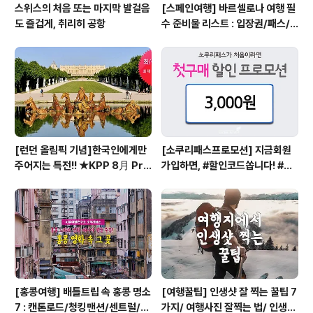
스위스의 처음 또는 마지막 발걸음
[스페인여행] 바르셀로나 여행 필
도 즐겁게, 취리히 공항
수 준비물 리스트 : 입장권/패스/
구매처/저렴한곳
[런던 올림픽 기념]한국인에게만
[소쿠리패스프로모션] 지금회원
주어지는 특전!! ★KPP 8月 Pro
가입하면, #할인코드쏩니다! #소
motion★
쿠리패스할인코드 #소쿠리패스할
인
[홍콩여행] 배틀트립 속 홍콩 명소
[여행꿀팁] 인생샷 잘 찍는 꿀팁 7
7 : 캔톤로드/청킹맨션/센트럴/맛
가지/ 여행사진 잘찍는 법/ 인생샷