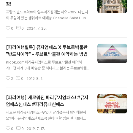
장!
글 내용
프랑스 발드르와르의 앙부아즈성에는 레오나르도 다빈치
의 무덤이 있는 생위베르 예배당 Chapelle Saint Huber
t 이 있습니다. 약 2년반간의 복원 작업을 마치고 2024년
0
0
2024. 7. 25.
6월 1일 재개장을 하게 되었습니다. 많은 프랑스의 장인들
의 손에서 다시 태어난 생 위베르 예배당이 새로운 모습으
로 앙부아즈성의 방문객 맞이하고 있습니다. 예배당 지붕
[파리여행필독] 뮤지엄패스 X 루브르박물관
위에서 금빛장식이 빛나는 첨탑과 다채로운 스테인드글라
스​ 물론 여전히 레오나르도 다빈치의 무덤도 방문하실 수
"반드시예약" - 루브르박물관 예약하는 방법
글 내용
있습니다. 앙부아즈성 한국 공식 블로그에서는생위베르
Klook.com파리뮤지엄패스로 루브르박물관 예약하
예배당의 재개장을 기념하는 이벤트를 진행하고 있어요.
기! 전 세계 3대 미술관 중 하나라고 불리는 루브르박물
이벤트에 참가하고 기념품도 받아보세요. [이벤트] 앙부아
관.여름과 주말 상관없이 언제나 많은 사람들이 방문하는
즈성 홍보하고 기념품 받아가세요~생 오베르 예배당이 2
2
0
2019. 8. 2.
루브르!루브르 박물관은 예약하지 않으면, 방문하기 어려
년반의 복원작업을 마치고 2..
운 곳입니다. 안전상의 이유로 방문인원수를 제한하고 있
습니다. 파리뮤지엄패스로 루브르 박물관을 입장하고자 할
[파리여행] 새로워진 파리뮤지엄패스! #뮤지
때 !마음 편하게 예약하고 가세요~~~ 2019년도 새로
운 파리뮤지엄패스 받으셨나요?루브르예약 고고! 파리뮤
엄패스신패스 #파리뮤패신패스
글 내용
지엄패스로 루브르박물관 예약하기 Step 1.그럼 루브르
새로운 파리뮤지엄패스~무엇이 달라졌는지 확인해볼까
박물관 예약을 위해, 패스를 먼저 준비해주세요! 파리뮤
요?파리뮤지엄패스신패스꼭 알아야 할 점들 살펴보세
지엄패스로 루브르박물관 예약하기 Step 2. 예약페이지
요! 파리뮤지엄패스신패스 새롭게 달라진 파리뮤지엄패
로 접속! https://www.ticketlouvre.fr/louvre/b2c/in
0
0
2019. 7. 17.
스 2019파리뮤지엄패스 코리아에서 확인해 보았습니