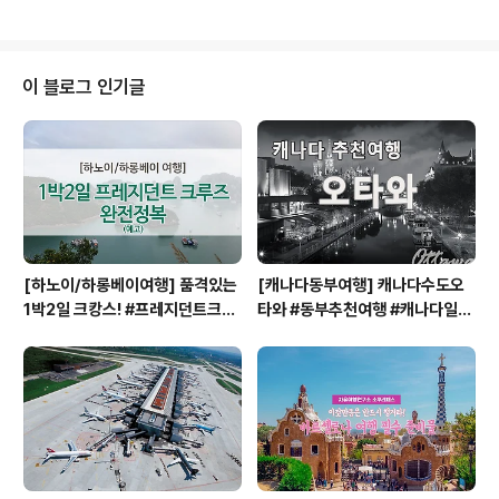
dex.cfm..
다. 2019년7월1일부터 달라진 파리뮤지엄패스일단 가
로형태의 패스도 달라졌네요~디자인부터 확 달라졌어
요!! 파리뮤지엄패스는?!파리여행할 때 필수품으로 루브
르박물관, 오르세미술관, 개선문 등 파리 주요관광명소를
이 블로그 인기글
입장할 수 있는 만능패스입니다. 2019년도 새로운 파리
뮤지엄패스는? 더 이상 유효기간이 없습니다.새로운 파리
뮤지엄패스는 유효기간이 지정되어 있지 않습니다. 무기명
으로 이용합니다.여행자는 파리뮤지엄패스에 이름과 첫 개
시일자 기재없이 이용하게 됩니다.패스의 바코드를 스캔하
는 순간부터 시작됩..
[하노이/하롱베이여행] 품격있는
[캐나다동부여행] 캐나다수도오
1박2일 크캉스! #프레지던트크루
타와 #동부추천여행 #캐나다일주
즈 #하롱베이1박2일크루즈
#캐나다동부 #오타와 #OTTAW
A