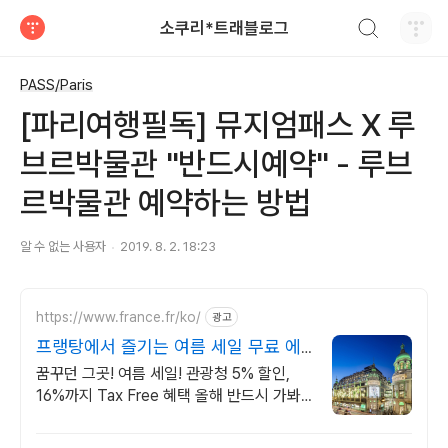
검색하기
소쿠리*트래블로그
티스토리
PASS/Paris
[파리여행필독] 뮤지엄패스 X 루
브르박물관 "반드시예약" - 루브
르박물관 예약하는 방법
알 수 없는 사용자
2019. 8. 2. 18:23
https://www.france.fr/ko/
광고
프랭탕에서 즐기는 여름 세일 무료 에
펠탑뷰 테라스
꿈꾸던 그곳! 여름 세일! 관광청 5% 할인,
16%까지 Tax Free 혜택 올해 반드시 가봐
야 할 핫플!