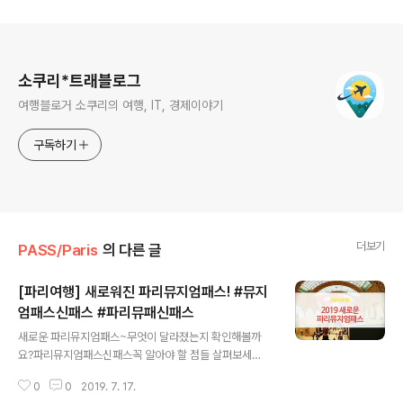
로그 정보
소쿠리*트래블로그
여행블로거 소쿠리의 여행, IT, 경제이야기
구독하기
더보기
PASS/Paris
의 다른 글
[파리여행] 새로워진 파리뮤지엄패스! #뮤지
엄패스신패스 #파리뮤패신패스
글 내용
새로운 파리뮤지엄패스~무엇이 달라졌는지 확인해볼까
요?파리뮤지엄패스신패스꼭 알아야 할 점들 살펴보세
요! 파리뮤지엄패스신패스 새롭게 달라진 파리뮤지엄패
0
0
2019. 7. 17.
스 2019파리뮤지엄패스 코리아에서 확인해 보았습니