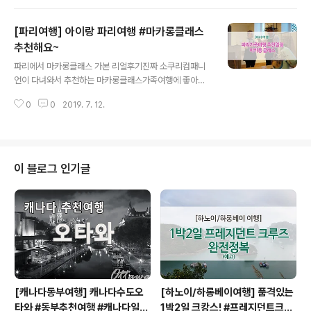
다. 2019년7월1일부터 달라진 파리뮤지엄패스일단 가
로형태의 패스도 달라졌네요~디자인부터 확 달라졌어
[파리여행] 아이랑 파리여행 #마카롱클래스
요!! 파리뮤지엄패스는?!파리여행할 때 필수품으로 루브
르박물관, 오르세미술관, 개선문 등 파리 주요관광명소를
추천해요~
글 내용
입장할 수 있는 만능패스입니다. 2019년도 새로운 파리
파리에서 마카롱클래스 가본 리얼후기진짜 소쿠리컴패니
뮤지엄패스는? 더 이상 유효기간이 없습니다.새로운 파리
언이 다녀와서 추천하는 마카롱클래스가족여행에 좋아
뮤지엄패스는 유효기간이 지정되어 있지 않습니다. 무기명
요! 어린이도 어른도 좋아하는 마카롱파리에서 특별한 경
으로 이용합니다.여행자는 파리뮤지엄패스에 이름과 첫 개
0
0
2019. 7. 12.
험을 원하신다면?마카롱클래스를! 마카롱만들기 도전!쉽
시일자 기재없이 이용하게 됩니다.패스의 바코드를 스캔하
고 재밌게 마카롱 만들기를 시작해보아요~ 마카롱클래스
는 순간부터 시작됩..
는 유명한 갤러리라파예트 백화점에서 열립니다.고퀄리티
백화점 문화센터 프로그램!퀄리티는 보장 확실하죠?! 오
늘의 마카롱클래스가 열리는 라빠르망. 소쿠리패스에서
이 블로그 인기글
예약하고 받은 이티켓.QR코드로 스캔하고 바로바로 입
장! 어머나,쿠킹클래스도 좋지만, 인테리어 보는 재미가 솔
솔하네요.스툴도 있쁘고, 조명도 예쁘고, 벌써 이렇게 세
팅되어 있더라구요~소품들도 하나씩 만져보면 쇼핑뿜뿜이
오더라구요. 오늘 마카롱클래스를 이끌어갈 파티쉐언니!
이 언니..
[캐나다동부여행] 캐나다수도오
[하노이/하롱베이여행] 품격있는
타와 #동부추천여행 #캐나다일주
1박2일 크캉스! #프레지던트크루