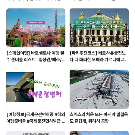
#캐나다동부 #오타와 #OTTAW
즈 #하롱베이1박2일크루즈
A
[스페인여행] 바르셀로나 여행 필
[파리추천코스] 베르사유궁전보
수 준비물 리스트 : 입장권/패스/
다 더 화려한 오페라 가르니에 #파
구매처/저렴한곳
리여행 #오페라가르니에 입장권 #
Opera Garnier
[여행정보]국제운전면허증 #해외
스위스의 처음 또는 마지막 발걸음
여행준비물 #국제운전면허발급 #
도 즐겁게, 취리히 공항
국제운전면허준비