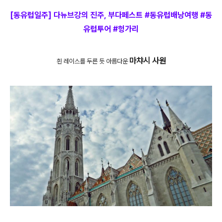
[동유럽일주] 다뉴브강의 진주, 부다페스트 #동유럽배낭여행 #동
유럽투어 #헝가리
마챠시 사원
흰 레이스를 두른 듯 아름다운