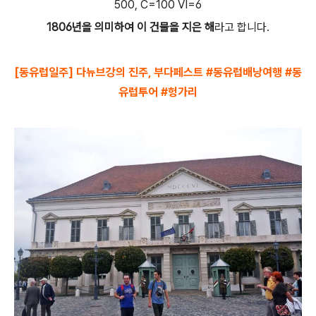
500, C=100 VI=6
1806년을 의미하여 이 건물을 지은 해
라고 합니다.
[동유럽일주] 다뉴브강의 진주, 부다페스트 #동유럽배낭여행 #동
유럽투어 #헝가리