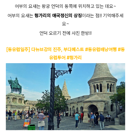
어부의 요새는 왕궁 언덕의 동쪽에 위치하고 있는 데요~
어부의 요새는
헝가리의 애국정신의 상징
이라는 점!! 기억해주세
요~
언덕 오르기 전에 사진 한방!!
[동유럽일주] 다뉴브강의 진주, 부다페스트 #동유럽배낭여행 #동
유럽투어 #헝가리