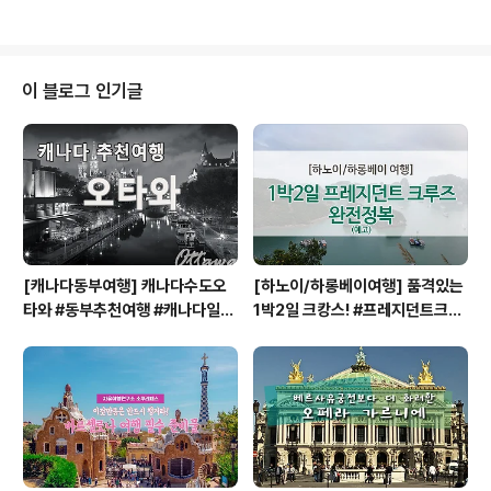
스트(Budapest)'의 야경이 빛나지요.세상 어느곳 보다 밤
이 밝고 붐비는 '부다페스트'입니다.아름다운 '도나우'강을
기준으로 우측은 '부다(Buda)' 그리고 좌측은'페스트(Pes
t)'로,1872년 하나의 도시로 합병되고, 그 이후로 주위의
이 블로그 인기글
소도시까지 합병하여 1950년 지금의 '부다페스트'가 되었
습니다.'부다'지역은 언덕으로 된 지형으로써, 왕궁과 역사
적인 건축물이 밀집되어있고,'페스트'지역은 평지로써, 주
택과 공장 등 상업공간들로 이루어져 있습니다.빛나는 '..
[캐나다동부여행] 캐나다수도오
[하노이/하롱베이여행] 품격있는
타와 #동부추천여행 #캐나다일주
1박2일 크캉스! #프레지던트크루
#캐나다동부 #오타와 #OTTAW
즈 #하롱베이1박2일크루즈
A