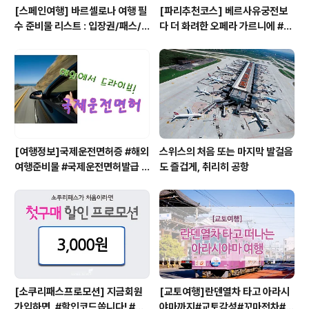
[스페인여행] 바르셀로나 여행 필
[파리추천코스] 베르사유궁전보
수 준비물 리스트 : 입장권/패스/
다 더 화려한 오페라 가르니에 #파
구매처/저렴한곳
리여행 #오페라가르니에 입장권 #
Opera Garnier
[여행정보]국제운전면허증 #해외
스위스의 처음 또는 마지막 발걸음
여행준비물 #국제운전면허발급 #
도 즐겁게, 취리히 공항
국제운전면허준비
[소쿠리패스프로모션] 지금회원
[교토여행]란덴열차 타고 아라시
가입하면, #할인코드쏩니다! #소
야마까지#교토감성#꼬마전차#쓰