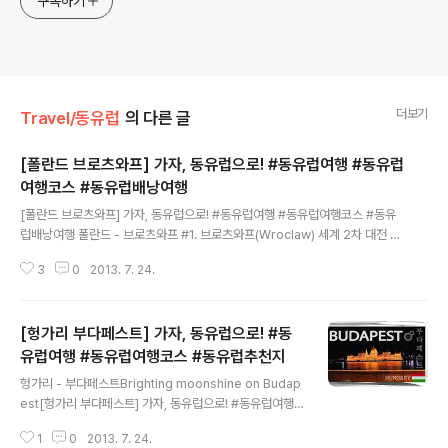
구독하기
더보기
Travel/동유럽
의 다른 글
[폴란드 브로츠와프] 가자, 동유럽으로! #동유럽여행 #동유럽
여행코스 #동유럽배낭여행
글 내용
[폴란드 브로츠와프] 가자, 동유럽으로! #동유럽여행 #동유럽여행코스 #동유
럽배낭여행 폴란드 - 브로츠와프 #1. 브로츠와프(Wroclaw) 세계 2차 대전 때
도시의 대부분이 파괴되었지만 이후 그때의 모습 그대로를 복원하여, 지금은 옛
3
0
2013. 7. 24.
그대로의 모습을 간직한 도시! 1945년 이전엔 독일의 영토(브레슬라우-Bresl
au)였지만, 대전 후 폴란드령으로 되어 현재는 폴란드 남서부의 도시로 공업의
중심지로 꼽히고 있다. 우리나라의 L*전자도 이곳에 큰 공장을 가지고 있고, 이
[헝가리 부다페스트] 가자, 동유럽으로! #동
곳에서 생산된 제품은 유럽전역으로 수출되고 있다. # 도시 곳곳에 조그만 난쟁
이들 200점이 도시 곳곳에 숨어있다! 도시를 여행하며 곳곳에 숨어있는 난쟁이
유럽여행 #동유럽여행코스 #동유럽추천지
글 내용
를 찾는 것도 쏠쏠한 재미~ Season 1. 폴란드 - 브로츠와프 리넥(Rinek..
헝가리 - 부다페스트Brighting moonshine on Budap
est[헝가리 부다페스트] 가자, 동유럽으로! #동유럽여행
#동유럽여행코스 #동유럽추천지#2. 부다페스트(BUDA
1
0
2013. 7. 24.
PEST) 밤하늘에 별이 빛난다면 유럽에는 헝가리, '부다페