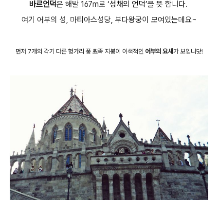
바르언덕
은 해발 167m로 ‘
성채의 언덕’
을 뜻 합니다.
여기 어부의 성, 마티아스성당, 부다왕궁이 모여있는데요~
먼저 7개의 각기 다른 헝가리 풍 뾰족 지붕이 이색적인
어부의 요새
가 보입니닷!