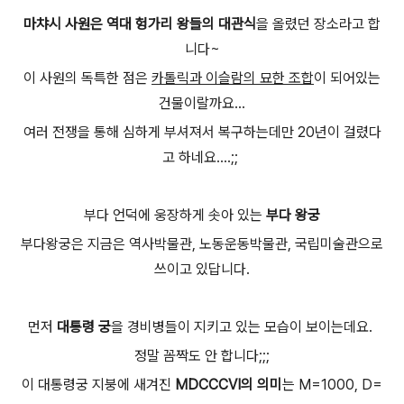
마챠시 사원은 역대 헝가리 왕들의 대관식
을 올렸던 장소라고 합
니다~
이 사원의 독특한 점은
카톨릭과 이슬람의 묘한 조합
이 되어있는
건물이랄까요...
여러 전쟁을 통해 심하게 부셔져서 복구하는데만 20년이 걸렸다
고 하네요....;;
부다 언덕에 웅장하게 솟아 있는
부다 왕궁
부다왕궁은 지금은 역사박물관, 노동운동박물관, 국립미술관으로
쓰이고 있답니다.
먼저
대통령 궁
을 경비병들이 지키고 있는 모습이 보이는데요.
정말 꼼짝도 안 합니다;;;
이 대통령궁 지붕에 새겨진
MDCCCVI의 의미
는 M=1000, D=