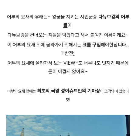
어부의 요새의 유래는~ 왕궁을 지키는 시민군중
다뉴브강의 어부
들
이
다뉴브강을 건너오는 적들을 막았다고 해서 붙여진 이름이래요~
이 어부의
요새 위에 올라가기 위해서는
표를 구입
해야한
답니다;;
대반전;;
어부의 요새에 올라가서 보는 VIEW~도 너무나도 멋지기 때문에
돈이 아깝지 않아요~
최초의 국왕 성이슈트반의 기마상
어부의 요새 앞에는
이 조각되어 있습니
닷!