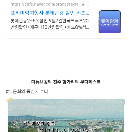
https://cafe.naver.com/orangeraysr
광고
프리미엄여행사 롯데관광 할인 비즈니
스특가 크루즈특가
롯데관광2~5%할인 9월7일한국크루즈20
만원할인+재구매10만원할인+카드8%청구
할인
다뉴브강의 진주 헝가리의 부다페스트
#1. 문화의 중심지 부다.