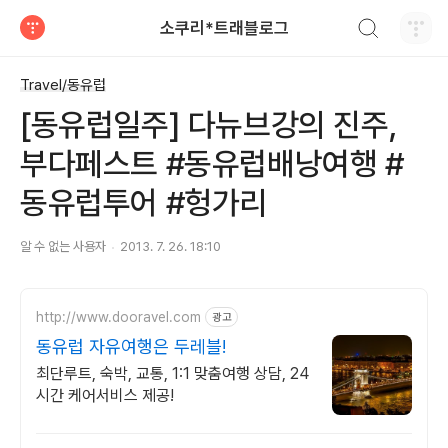
검색하기
소쿠리*트래블로그
티스토리
Travel/동유럽
[동유럽일주] 다뉴브강의 진주,
부다페스트 #동유럽배낭여행 #
동유럽투어 #헝가리
알 수 없는 사용자
2013. 7. 26. 18:10
http://www.dooravel.com
광고
동유럽 자유여행은 두레블!
최단루트, 숙박, 교통, 1:1 맞춤여행 상담, 24
시간 케어서비스 제공!