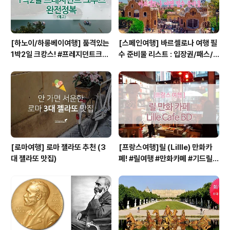
[하노이/하롱베이여행] 품격있는
[스페인여행] 바르셀로나 여행 필
1박2일 크캉스! #프레지던트크루
수 준비물 리스트 : 입장권/패스/
즈 #하롱베이1박2일크루즈
구매처/저렴한곳
[로마여행] 로마 젤라또 추천 (3
[프랑스여행]릴 (Lillle) 만화카
대 젤라또 맛집)
페! #릴여행 #만화카페 #기드릴 #
평양 #프랑스여행 #프랑스북쪽