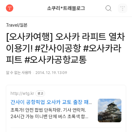
검색하기
소쿠리*트래블로그
티스토리
Travel/일본
[오사카여행] 오사카 라피트 열차
이용기! #간사이공항 #오사카라
피트 #오사카공항교통
알 수 없는 사용자
2014. 12. 19. 13:09
http://wtg.kr
광고
간사이 공항픽업 오사카 교토 출장 패
키지 여행 맞춤견적
초특가! 안전 합법 단독차량. 기사 연락처.
24시간 가능 미니밴 단체 버스 초록색 합법
차량 전문 운전 기사 안전 최우선, 전시장, 온
천 골프장 이동!