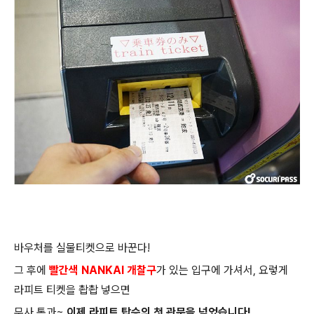
바우처를 실물티켓으로 바꾼다!
그 후에
빨간색
NANKAI
개찰구
가 있는 입구에 가셔서
,
요렇게
라피트 티켓을 촵촵 넣으면
무사 통과
~
이제 라피트 탑승의 첫 관문을 넘었습니다
!