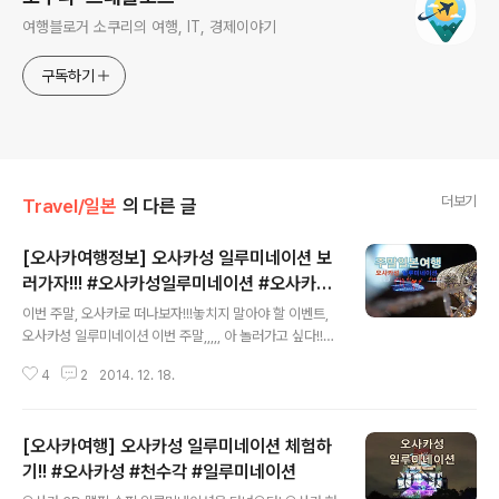
여행블로거 소쿠리의 여행, IT, 경제이야기
구독하기
더보기
Travel/일본
의 다른 글
[오사카여행정보] 오사카성 일루미네이션 보
러가자!!! #오사카성일루미네이션 #오사카일
글 내용
루미네이션 #오사카여행준비
이번 주말, 오사카로 떠나보자!!!놓치지 말아야 할 이벤트,
오사카성 일루미네이션 이번 주말,,,,, 아 놀러가고 싶다!!하
는 분들이 따끈한 라멘 먹으러 가는 곳!오사카 주말여행을
4
2
2014. 12. 18.
꿈꾸신다면?? 놓치지 말아야 할 이벤트가 있습니다!오.사.
카.성. 일.루.미.네.이.션 2014년 겨울, 오사카 이벤트 * 오
사카성일루미네이션 역시 하얀 천수각.천수각을 스크린 삼
[오사카여행] 오사카성 일루미네이션 체험하
아 일루미네이션 3D 맵핑이 이뤄진다니!!!!마구마구 기대
가 됩니다 ^^ 2014년 겨울, 오사카 이벤트 * 오사카성일
기!! #오사카성 #천수각 #일루미네이션
글 내용
루미네이션 짜잔 -한정 판매!소쿠리패스 오사카성 일루미