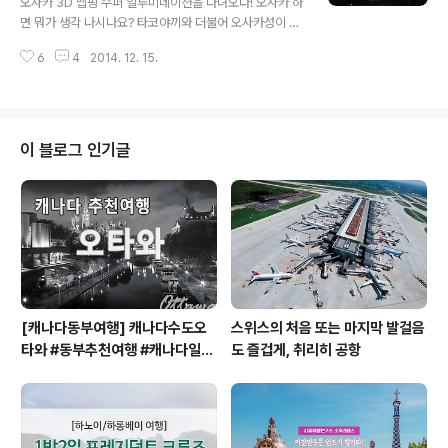
오사카 3D 맵핑 수퍼 일루미네이션을 다녀오다! 오사카 하
네이션 티켓입니다.겨울에만 한정으로 구매할 수 있으니!!!!
면 뭐가 생각 나시나요? 타코야끼와 더불어 오사카성이 생
지금 바로 구매하지 않는다면, 기회가 없을 수도 있습니다^
각나지 않으시나요?보기도 많이 봤고, 아는 분도 많아서
^ 오사카 일루미네이션 구매하기 2014년 겨울, 오사카 이
6
4
2014. 12. 15.
아… 그거? 하시는 분들이 많으실텐데요.그래서 이번에는
벤트 ..
특별히 기간한정으로 진행된다는 오사카성 3D 일루미네
이션에 다녀왔습니다!! 먼저! 쇼가 시작되기 전 그냥 밤에
보이는 오사카성은 이런 모습입니다. 하지만, 3D 맵핑 쇼
가 시작되면? 두둥! 이런 모습으로 바뀝니다!! 저는 개인적
이 블로그 인기글
으로 꽃과 용이 나오는 맵핑이 제일 마음에 들었는데요. 너
무 크고 웅장한 스케일 때문에 그런지, 마치 진짜 용이 여의
주를 물고 하늘로 승천하는 착각이 들 정도였어요. 오사카
성을 3D맵핑을 뒤로하고, 두번째로 보이는 이 곳은 보석
일루미네이션입니다! 보이시나요? ..
[캐나다동부여행] 캐나다수도오
스위스의 처음 또는 마지막 발걸음
타와 #동부추천여행 #캐나다일주
도 즐겁게, 취리히 공항
#캐나다동부 #오타와 #OTTAW
A