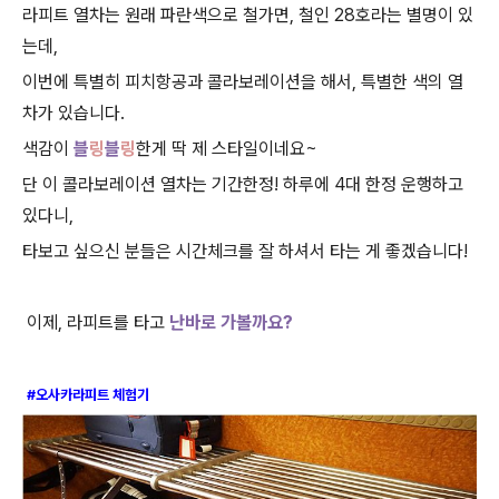
라피트 열차는 원래 파란색으로 철가면
,
철인
28
호라는 별명이 있
는데
,
이번에 특별히 피치항공과 콜라보레이션을 해서
,
특별한 색의 열
차가 있습니다
.
색감이
블
링
블
링
한게 딱 제 스타일이네요
~
단 이 콜라보레이션 열차는 기간한정
!
하루에
4
대 한정 운행하고
있다니
,
타보고
싶으신 분들은 시간체크를 잘 하셔서 타는 게 좋겠습니다
!
이제
,
라피트를 타고
난바로 가볼까요
?
#오사카라피트 체험기