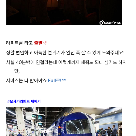
라피트를 타고
출발
~!
정말 편안하고 아늑한 분위기가 완전 푹 잘 수 있게 도와주네요
!
사실
40
분밖에 안걸리는데 이렇게까지 해줘도 되나 싶기도 하지
만
,
서비스는 다 받아야죠
Full
로
!^^
#오사카라피트 체험기