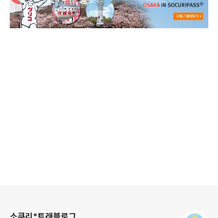
로그 정보
소쿠리*트래블로그