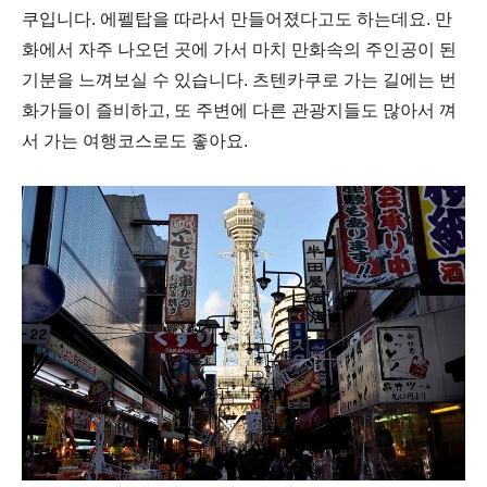
쿠입니다
.
에펠탑을 따라서 만들어졌다고도 하는데요
.
만
화에서 자주 나오던 곳에 가서 마치 만화속의 주인공이 된
기분을 느껴보실 수 있습니다
.
츠텐카쿠로 가는 길에는 번
화가들이 즐비하고
,
또 주변에 다른 관광지들도 많아서 껴
서 가는 여행코스로도 좋아요
.