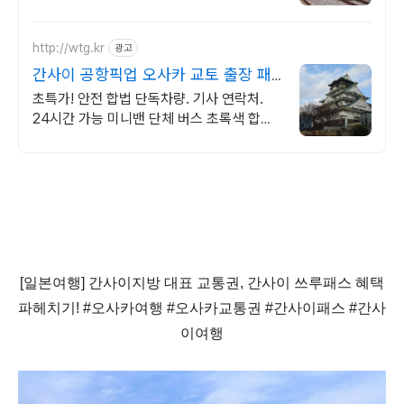
http://wtg.kr
광고
간사이 공항픽업 오사카 교토 출장 패
키지 여행 맞춤견적
초특가! 안전 합법 단독차량. 기사 연락처.
24시간 가능 미니밴 단체 버스 초록색 합법
차량 전문 운전 기사 안전 최우선, 전시장, 온
천 골프장 이동!
[일본여행] 간사이지방 대표 교통권, 간사이 쓰루패스 혜택
파헤치기! #오사카여행 #오사카교통권 #간사이패스 #간사
이여행