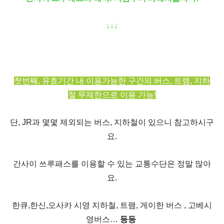
↓
↓
↓
첫번째
,
유효기간 내 이용가능한 구간의 버스
,
트램
,
지하
철 무제한으로 이용 가능!
단
, JR
과 몇몇 제외되는 버스
,
지하철이 있으니 참고하시구
요
.
간사이 쓰루패스를 이용할 수 있는 교통수단은 정말 많아
요
.
한큐
,
한신
,
오사카 시영 지하철
,
트램
,
게이한 버스
,
고베시
영버스
…
등등