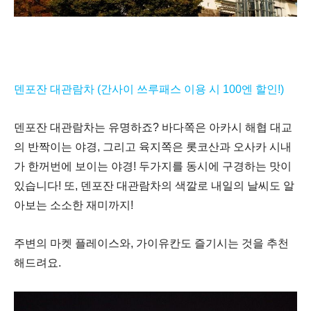
덴포잔 대관람차 (간사이 쓰루패스 이용 시 100엔 할인!)
덴포잔 대관람차는 유명하죠
?
바다쪽은 아카시 해협 대교
의 반짝이는 야경
,
그리고 육지쪽은 롯코산과 오사카 시내
가 한꺼번에 보이는 야경
!
두가지를 동시에 구경하는 맛이
있습니다
!
또
,
덴포잔 대관람차의 색깔로 내일의 날씨도 알
아보는 소소한 재미까지
!
주변의 마켓 플레이스와
,
가이유칸도 즐기시는 것을 추천
해드려요
.