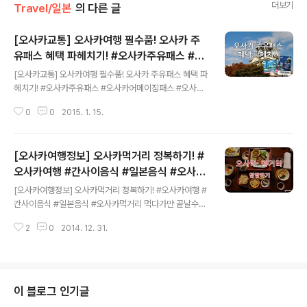
더보기
Travel/일본
의 다른 글
[오사카교통] 오사카여행 필수품! 오사카 주
유패스 혜택 파헤치기! #오사카주유패스 #오
글 내용
사카어메이징패스 #오사카교통권
[오사카교통] 오사카여행 필수품! 오사카 주유패스 혜택 파
헤치기! #오사카주유패스 #오사카어메이징패스 #오사카
교통권 예로부터 오사카를 완전정복하기 위한 자들에게 꼭
0
0
2015. 1. 15.
필요한 MUST HAVE ITEM이라 불리는 것이 있었으니…
그 이름 하야 ‘오사카 주유패스’라 하였다……!! 네 그렇습니
다! 오사카 구석구석을 돌아보며 그 매력에 풍덩 빠지고 싶
[오사카여행정보] 오사카먹거리 정복하기! #
으신 분들 위해 준비한 오사카 주유패스에 대한 이야기 이
제부터 한 번 보실까요? 먼저 오사카 주유패스를 구입하고,
오사카여행 #간사이음식 #일본음식 #오사카
글 내용
사용하기 전에 이게 뭐하는 놈인가.. 정도는 아셔야겠죠?
먹거리
[오사카여행정보] 오사카먹거리 정복하기! #오사카여행 #
백문이 불여일견! 뽀샤시한 자태의 오사카 주유패스부터
간사이음식 #일본음식 #오사카먹거리 먹다가만 끝날수도
보시고 시작하시죠! 오사카의 명소들이 프린팅된 티켓들!
있는 도시, 오사카 '오사카(大板)'라는 단어와 함께 항상 붙
오사카 주유패스는 1일권 / 2일권으로 나눠져있습니다 ^0
2
0
2014. 12. 31.
는 쿠이다오레(くいだおれ)라는 말이있습니다.'먹다 죽는
^자유여행을 위한 패스인 만큼 일..
다' 라는 의미로 다양한 음식과 일본인들 마저도 맛의 고장
으로 동경하는 오사카!! 오사카 놀러가면 반드시 먹어보아
야 할 오사카 대표 음식들이 어떤게 있는지 정리해 봤습니
다. 다같이 침 흘리면서 스크롤링 고고싱! #타코야키 #た
이 블로그 인기글
こ焼き #Takoyaki 오사카먹거리 ㅣ 오사카의 대표 먹거