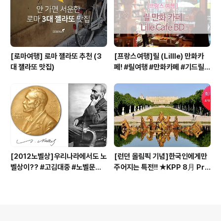
[로마여행] 로마 젤라또 추천 (3
[프랑스여행]릴 (Lillle) 만화카
대 젤라또 맛집)
페! #릴여행 #만화카페 #기드릴 #
평양 #프랑스여행 #프랑스북쪽
[2012노벨상]우리나라에서도 노
[런던 올림픽 기념]한국인에게만
벨상이?? #고김대중 #노벨문학
주어지는 특전!! ★KPP 8月 Pro
상 #황석영
motion★
의안내