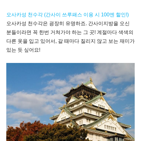
오사카성 천수각 (간사이 쓰루패스 이용 시 100엔 할인!)
오사카성 천수각은 굉장히 유명하죠
.
간사이지방을 오신
분들이라면 꼭 한번 거쳐가야 하는 그 곳
!
계절마다 색색의
다른 옷을 입고 있어서
,
갈 때마다 질리지 않고 보는 재미가
있는 듯 싶어요
!