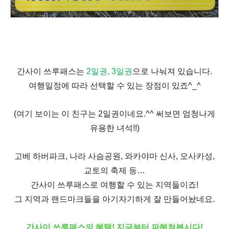
간사이 쓰루패스는
2
일권
, 3
일권
으로 나눠져 있습니다.
여행일정에 따라 선택할 수 있는 장점이 있죠^_^
(여기 보이는 이 친구는
2
일권이네요
.^^
써보면 엄청나게
유용한 녀석!!
)
고베 하버파크
,
나라 사슴공원
,
와카야마 신사
,
오사카성
,
교토의 축제 등
…
간사이 쓰루패스로 여행할 수 있는 지역들이죠!
그 지역과 랜드마크들을
아기자기하게 잘 만들어놨네요
.
간사이 쓰루패스의 혜택! 지금부터 파헤쳐봅시다!