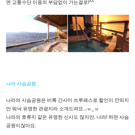
면 교통수단 이용의 부담없이 가는걸로
!^^
나라 사슴공원
나라의 사슴공원은 비록 간사이 쓰루패스로 할인이 안되지
만 워낙 유명한 관광지라 소개드려요...
ㅠ
_
ㅠ
나라의 호류지 같은 유명한 신사도 많지만
,
나라
!
하면 사슴
공원이잖아요
.