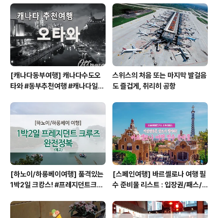
리 타코야끼!!!동글동글한 밀가루빵 안에 문어를 넣어 쫄깃
거리는 식감을 더한 음식입니다.타코야끼의 원조인 오사카
에서는 가게마다 조금 다른 맛의 타코야끼를 즐길수 있습
니다.겉 표면이 식었다고해서 한번에 다 ..
[캐나다동부여행] 캐나다수도오
스위스의 처음 또는 마지막 발걸음
타와 #동부추천여행 #캐나다일주
도 즐겁게, 취리히 공항
#캐나다동부 #오타와 #OTTAW
A
[하노이/하롱베이여행] 품격있는
[스페인여행] 바르셀로나 여행 필
1박2일 크캉스! #프레지던트크루
수 준비물 리스트 : 입장권/패스/
즈 #하롱베이1박2일크루즈
구매처/저렴한곳