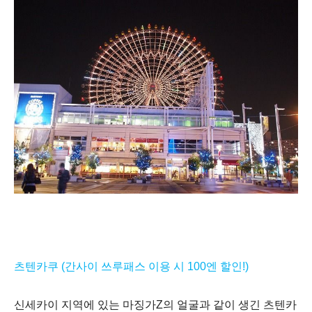
츠텐카쿠 (
간사이 쓰루패스 이용 시 100엔 할인!)
신세카이 지역에 있는 마징가
Z
의 얼굴과 같이 생긴 츠텐카