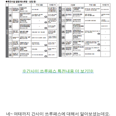
※간사이 쓰루패스 특전내용 더 보기!※
네
~
여태까지 간사이 쓰루패스에 대해서 알아보셨는데요
.