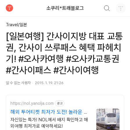
검색하기
소쿠리*트래블로그
티스토리
Travel/일본
[일본여행] 간사이지방 대표 교통
권, 간사이 쓰루패스 혜택 파헤치
기! #오사카여행 #오사카교통권
#간사이패스 #간사이여행
알 수 없는 사용자
2015. 1. 19. 21:26
https://nol.yanolja.com
광고
해외 투어티켓 최저가 도전! 놀라운 혜
택!
자신있는 특가! NOL에서 배지 확인하고 해
외여행 최저가로 예약하세요!