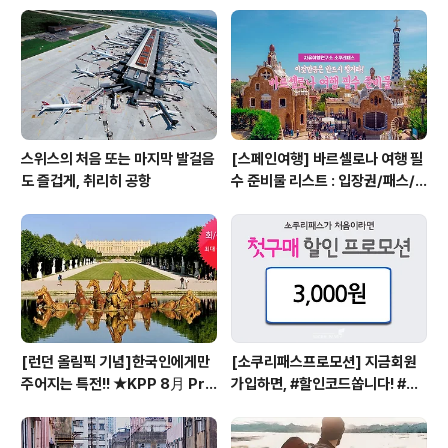
A
스위스의 처음 또는 마지막 발걸음
[스페인여행] 바르셀로나 여행 필
도 즐겁게, 취리히 공항
수 준비물 리스트 : 입장권/패스/
구매처/저렴한곳
[런던 올림픽 기념]한국인에게만
[소쿠리패스프로모션] 지금회원
주어지는 특전!! ★KPP 8月 Pro
가입하면, #할인코드쏩니다! #소
motion★
쿠리패스할인코드 #소쿠리패스할
인