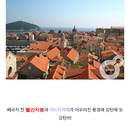
빼곡히 찬
과
아드리아해
가 어우러진 풍경에 감탄에 또
빨간지붕
감탄!!!!