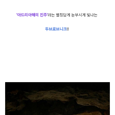
'아드리아해의 진주'
라는 별칭답게 눈부시게 빛나는
두브로브니크
!!