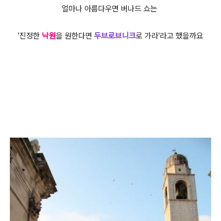
얼마나 아름다우면 버나드 쇼는
'진정한
낙원
을 원한다면
두브로브니크
로 가라'라고 했을까요