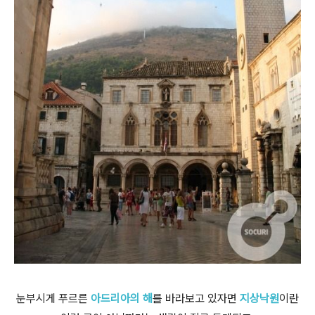
눈부시게 푸르른
아드리아의 해
를 바라보고 있자면
지상낙원
이란