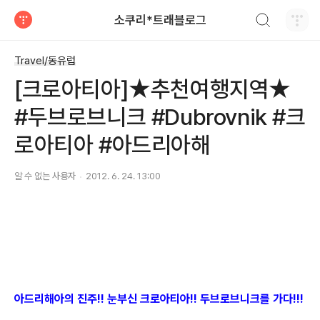
검색하기
소쿠리*트래블로그
티스토리
Travel/동유럽
[크로아티아]★추천여행지역★
#두브로브니크 #Dubrovnik #크
로아티아 #아드리아해
알 수 없는 사용자
2012. 6. 24. 13:00
아드리해아의 진주!! 눈부신 크로아티아!! 두브로브니크를 가다!!!