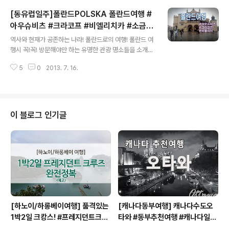
떤 곳도 잘츠부르크의 아름다운 자연에 비견될 수 없다.'-
[동유럽일주]폴란드POLSKA 폴란드여행 #
볼프강 아마데우스 모차르트 알프스를 끼고 있어, 경치까
지 빼어난 잘츠부르크!! 세계적인 음악제인 잘츠부르크 음
아우슈비츠 #크라코프 #비엘리치카 #소금광
글 내용
악제를 비롯, 매년 4000여개의 문화 공연 이벤트가 열리
산 #POLAND
역사와 현재가 공존하는 나라! 폴란드로의 여행! 폴란드 여
는 문화의 도시, 예술의 도시 잘츠부르크!!!! -사진출처 : 잘
행시 꼭!꼭! 방문해야만 하는 유명한 관광 명소들을 소개해
츠부르크 관광청'잘츠부르크는 연극과 예술이 충만한 아름
보도록 하겠습니다~! [폴란드POLSKA]폴란드여행 #아
다운 도시다'-막스 라인하르트
5
0
2013. 7. 16.
우슈비츠 #크라코프 #비엘리치카 #소금광산 #POLAND
1. 아우슈비츠 수용소2차 세계대전 당시 나치가 유대인들
을 강제로 수용했던 곳으로 독일식 명칭 아우슈비츠(Ausc
hwitz), 폴란드어로는 오슈비엥침인데요.영화 ‘피아니스
트’ ‘쉰들리스트’ ‘인생은 아름다워’ 영화의 배경이 된 유대
이 블로그 인기글
인 학살이 실제로 일어난 곳입니다. 아우슈비츠 수용소 모
습 폴란드 영토에서 보면 아우슈비츠-비르케나우 수용소
는 폴란드 남부에 위치하고 있는데요. 독일과도 비교적으
로 가깝고 헝가리, 체코와도 멀지 않은 지역으로, 중부 유럽
의 중심이라고 할 수 있어, 유럽..
[하노이/하롱베이여행] 품격있는
[캐나다동부여행] 캐나다수도오
1박2일 크캉스! #프레지던트크루
타와 #동부추천여행 #캐나다일주
즈 #하롱베이1박2일크루즈
#캐나다동부 #오타와 #OTTAW