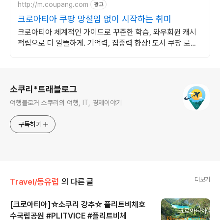
http://m.coupang.com
광고
크로아티아 쿠팡 망설임 없이 시작하는 취미
크로아티아 체계적인 가이드로 꾸준한 학습, 와우회원 캐시
적립으로 더 알뜰하게. 기억력, 집중력 향상! 도서 쿠팡 로켓
배송으로 빠르게 시작해보세요.
로그 정보
소쿠리*트래블로그
여행블로거 소쿠리의 여행, IT, 경제이야기
구독하기
더보기
Travel/동유럽
의 다른 글
[크로아티아]☆소쿠리 강추☆ 플리트비체호
수국립공원 #PLITVICE #플리트비체