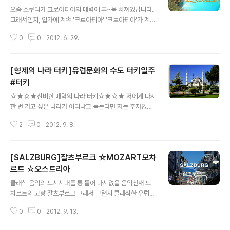
글 내용
요즘 소쿠리가 크로아티아의 매력에 푸~욱 빠져있답니다.
그래서인지, 입가에 계속 '크로아티아' '크로아티아'가 계속
맴돌게 되나봐요^^ 오늘은 크로아티아의 규모로 보나 강물
0
0
2012. 6. 29.
의 아름다운 빛깔로도 유명한 프리트비체 호수 국립공원을
가볼까해요. 소쿠리가 강력추천하는 프리트비체 호수 국립
공원!! 자 떠나봅시다~~ [크로아티아]☆소쿠리 강추☆ 플
[형제의 나라 터키]유럽문화의 수도 터키일주
리트비체호수국립공원 #PLITVICE #플리트비체 크로아
티아에는 총 8개의 국립공원이 있는데요. 그 중 규모면에
#터키
글 내용
서도 유명세 면에서도 최고는 '플리트비체 호수 국립공
☆★☆★신비한 매력의 나라 터키☆★☆★ 저에게 다시
원'입니다. 플리트비체는 1949년 크로아티아에서 가장 먼
한 번 가고 싶은 나라가 어디냐고 묻는다면 저는 주저없이
저 국립공원 지정되어 1979년 유네스코 세계자연유산으
터키라고 말할꺼에요.^^ 언제나 그립고 다시 가보고 싶은
로 등록이 되었습니다. 에메랄드 빛으로 찬란하게 빛나는
2
0
2012. 9. 8.
그런 신비한 매력이 정말 넘치는 곳인거 같아요. 오늘은 그
플리트비체 호수와 그 주위를 둘러싼 무성한 숲..
런 터키를 한 번 소개해볼까합니다.^^ 이것저것 소개하기
엔 너무 많은 것들이 있어 먼저 터키의 명소들을 간략하게
[SALZBURG]잘츠부르크 ☆MOZART모차
소개해드릴께요.^^ #1. 이스탄불(Istanbul) 동서양의 조화
가 있는 곳을 말한다면 바로 이 곳을 말하는 것이죠.^^ 정말
르트 ☆오스트리아
글 내용
다리 하나를 사이에 두고 한쪽은 아시아의 느낌이 한 쪽은
클래식 음악의 도시시대를 통 틀어 다시없을 음악천재 모
유럽의 느낌이 강한 그런 곳이죠. 또한 블루 모스크와 성소
차르트의 고향 잘츠부르크 그래서 그런지 클래식한 유럽을
피아 성당은 너무나 유명해서 관광객의 발걸음이 끊이지
제대로 느낄 수 있는 곳이기도 하지요.음악의 나라 오스트
않는 곳이기도 하죠. 이스탄불에서 보는 야경 또한 아주 끝
0
0
2012. 9. 13.
리아그 중에서도 천재음악가 모차르트의 모든것을 제대로
내준답니다.^^ 이스탄..
느껴볼 수 있는 잘츠부르크!!'내가 본 사랑스런 지역 중 어