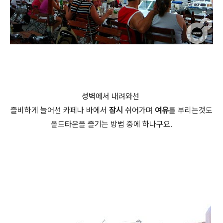
성벽에서 내려
와선
즐비하게
늘어선 카페나 바에서
잠시
쉬어가며
여유
를 부리는것도
올드
타운을 즐기는 방법 중에 하나구요.