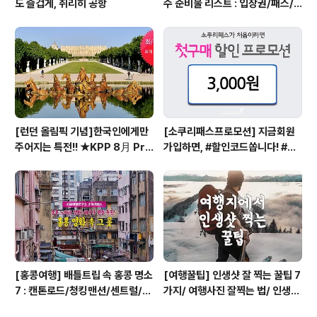
도 즐겁게, 취리히 공항
수 준비물 리스트 : 입장권/패스/
구매처/저렴한곳
[런던 올림픽 기념]한국인에게만
[소쿠리패스프로모션] 지금회원
주어지는 특전!! ★KPP 8月 Pro
가입하면, #할인코드쏩니다! #소
motion★
쿠리패스할인코드 #소쿠리패스할
인
[홍콩여행] 배틀트립 속 홍콩 명소
[여행꿀팁] 인생샷 잘 찍는 꿀팁 7
7 : 캔톤로드/청킹맨션/센트럴/맛
가지/ 여행사진 잘찍는 법/ 인생샷
집
잘 찍는 법