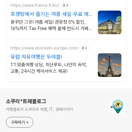
https://www.france.fr/ko/
광고
프랭탕에서 즐기는 여름 세일 무료 에
펠탑뷰 테라스
꿈꾸던 그곳! 여름 세일! 관광청 5% 할인,
16%까지 Tax Free 혜택 올해 반드시 가봐
야 할 핫플!
https://www.dooravel-europe.com/
광고
유럽 자유여행은 두레블!
1:1 맞춤여행 상담, 최단루트, 나만의 숙박,
교통, 24시간 케어서비스 제공!
로그 정보
소쿠리*트래블로그
여행블로거 소쿠리의 여행, IT, 경제이야기
구독하기