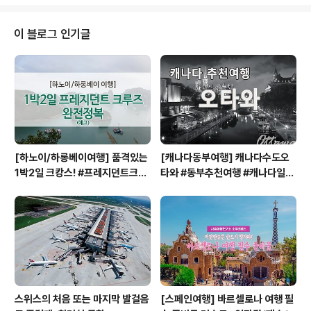
달 새롭게 문을 연 프랑스향수 박물관프라고나르 - 향수박물관오페라 바로 옆
에 있는, 프랑스정통 향수브랜드 프라고나르 박물관입니다.[파리쇼핑] 방문만
해도 할인쿠폰이 팡팡!! 프랑스향수할인쿠폰 #프라고나르향수 #프랑스향수 #
이 블로그 인기글
파리할인쿠폰 진짜 프랑스다운 장소에 새롭게 문을 열었습니다!!향수의 역사,
향수는 어떻게 만드는가. 등등!공짜로 박물관도 관람하고..
[하노이/하롱베이여행] 품격있는
[캐나다동부여행] 캐나다수도오
1박2일 크캉스! #프레지던트크루
타와 #동부추천여행 #캐나다일주
즈 #하롱베이1박2일크루즈
#캐나다동부 #오타와 #OTTAW
A
스위스의 처음 또는 마지막 발걸음
[스페인여행] 바르셀로나 여행 필