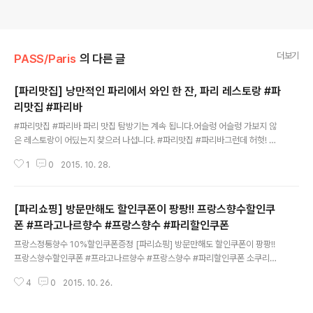
더보기
PASS/Paris
의 다른 글
[파리맛집] 낭만적인 파리에서 와인 한 잔, 파리 레스토랑 #파
리맛집 #파리바
글 내용
#파리맛집 #파리바 파리 맛집 탐방기는 계속 됩니다.어슬렁 어슬렁 가보지 않
은 레스토랑이 어딨는지 찾으러 나섭니다. #파리맛집 #파리바그런데 허헛! 외
관으로 봐도 정말 특이해 보이는 이 곳! #파리맛집 #파리바 그냥 지나칠 수 없
1
0
2015. 10. 28.
었죠.여러분의 호기심과 궁금증을풀어 드려야 겠죠.일단 들어가 보니 나이가 지
긋해 보이시는무슈(Monsieur) 두 분이 나오네요. 허허무슈, 배가 고파요. #파
리맛집 #파리바 친절히 안내해주시더니 오늘의 메뉴를 추천해주셨어요. 그렇지
[파리쇼핑] 방문만해도 할인쿠폰이 팡팡!! 프랑스향수할인쿠
만 샌드위치도 먹어보고 싶었던 소쿠리 1인, 다른 소쿠리 1인저희는 오늘의 메
뉴와 샌드위치 하나를 시킵니다. #파리맛집 #파리바정말 프랑스에서의 바게뜨
폰 #프라고나르향수 #프랑스향수 #파리할인쿠폰
글 내용
는 잊을 수 없는 맛인 것 같아요.대체 한국의 바게뜨와 무엇이 다른 걸까요? #파
프랑스정통향수 10%할인쿠폰증정 [파리쇼핑] 방문만해도 할인쿠폰이 팡팡!!
리맛집 #파리바 ..
프랑스향수할인쿠폰 #프라고나르향수 #프랑스향수 #파리할인쿠폰 소쿠리패
스 파리사무소에 오시면 다양한 파리여행정보를한국어로 딱딱!!친절하게 안내
4
0
2015. 10. 26.
해드리는 것은 물론!!할인쿠폰도 팡팡!!![파리쇼핑] 방문만해도 할인쿠폰이 팡
팡!! 프랑스향수할인쿠폰 #프라고나르향수 #프랑스향수 #파리할인쿠폰 이번