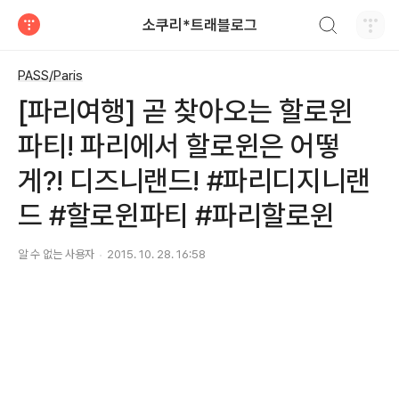
검색하기
소쿠리*트래블로그
티스토리
PASS/Paris
[파리여행] 곧 찾아오는 할로윈
파티! 파리에서 할로윈은 어떻
게?! 디즈니랜드! #파리디지니랜
드 #할로윈파티 #파리할로윈
알 수 없는 사용자
2015. 10. 28. 16:58