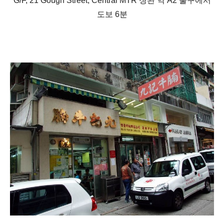
G/F, 21 Gough Street, Central MTR
셩완 역
A2
출구에서
도보
6
분