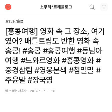
검색하기
소쿠리*트래블로그
티스토리
Travel/홍콩
[홍콩여행] 영화 속 그 장소, 여기
였어? 배틀트립도 반한 영화 속
홍콩! #홍콩 #홍콩여행 #동남아
여행 #느와르영화 #홍콩영화 #
중경삼림 #영웅본색 #첨밀밀 #
주윤발 #장국영
알 수 없는 사용자
2017. 5. 16. 10:28