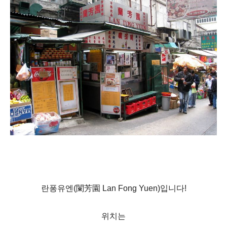
란퐁유엔
(
闌芳園
Lan Fong Yuen)입니다!
위치는