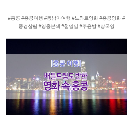
#홍콩 #홍콩여행 #동남아여행 #느와르영화 #홍콩영화 #
중경삼림 #영웅본색 #첨밀밀 #주윤발 #장국영