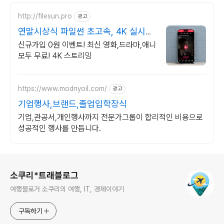
http://filesun.pro
광고
연말시상식 파일썬 초고속, 4K 실시간
보기!
신규가입 0원 이벤트! 최신 영화,드라마,애니
모두 무료! 4K 스트리밍
https://www.modnyoil.com/
광고
기업행사,브랜드,졸업입학장식
기업,관공서,개인행사까지 전문가그룹이 합리적인 비용으로
성공적인 행사를 만듭니다.
로그 정보
소쿠리*트래블로그
여행블로거 소쿠리의 여행, IT, 경제이야기
구독하기