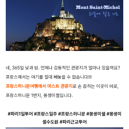
네, 365일 낮과 밤. 언제나 감동적인 관광지가 얼마나 있을까요?
프랑스에서는 여기를 절대 빼놓을 수 없습니다!!!
프랑스허니문여행에서 머스트 관광지
로 손 꼽히는 이곳이 바로,
프랑스허니문 1번지, 몽생미셸입니다.
#파리1일투어 #프랑스일주 #프랑스허니문 #몽생미쉘 #몽생미
셸수도원 #파리근교투어