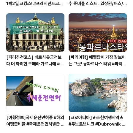
1박2일 크캉스! #프레지던트크루
수 준비물 리스트 : 입장권/패스/
즈 #하롱베이1박2일크루즈
구매처/저렴한곳
[파리추천코스] 베르사유궁전보
[파리여행] 에펠탑이 가장 잘보이
다 더 화려한 오페라 가르니에 #파
는 그곳! 몽파르나스 타워 #파리여
리여행 #오페라가르니에 입장권 #
행 #파리전망대 #몽파르나스타워
Opera Garnier
[여행정보]국제운전면허증 #해외
[크로아티아]★추천여행지역★
여행준비물 #국제운전면허발급 #
#두브로브니크 #Dubrovnik #
국제운전면허준비
크로아티아 #아드리아해