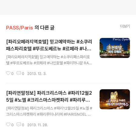
더보기
PASS/Paris
의 다른 글
[파리오페라지역호텔] 믿고예약하는 #소쿠리
패스파리호텔 #뚜르도베르뉴 #르페라 #나인
글 내용
호텔 #파리허니문
[파리오페라지역호텔] 믿고예약하는 #소쿠리패스파리호
텔 #뚜르도베르뉴 #르페라 #나인호텔 #파리허니문 RAT
P 아시아사무소 ㅣ 파리뮤지엄패스 공식판매처 ㅣ 믿고쓰
0
0
2013. 12. 3.
는 소쿠리패스소쿠리패스 추천호텔 - 오페라파리 여행은
가운데 있는 것?!!! 파리공항교통 르와시버스 정류장이 있
는곳!!!파리오페라 지역에 호텔은 역시 접근성 최고!! [파리
[파리연말정보] 파리크리스마스 #파리12월2
오페라지역호텔] 믿고예약하는 #소쿠리패스파리호텔 #뚜
르도베르뉴 #르페라 #나인호텔 #파리허니문- 파리호텔
5일 #노엘 #크리스마스마켓파리 #파리루미
글 내용
뚜르도베르뉴 PARIS HOTEL TOUR D'AUVERGNE O
나리에 #PARISNOEL
[파리연말정보] 파리크리스마스 #파리12월25일 #노엘 #
PERA - 눈이 즐거운 호텔, 오페라지역의 센스있는 호텔!
크리스마스마켓파리 #파리루미나리에 #PARISNOEL 12
감각적인 호텔이 바로 이곳, 뚜르도베르뉴 호텔입니다.원
월 25일 파리 / 프랑스 파리에는 어떤일이? 2013년 12월
목가구에 독특한 디자인 물품들이 만나 신선한 매력을 선
0
0
2013. 11. 28.
25일, 파리의 크리스마스는 어떨까요?미리 만나보는 파리
사하는 곳! [파리오페라지역호텔] 믿고예약하는..
크리스마스!올 겨울 프랑스여행을 계획하는 분들이라면,