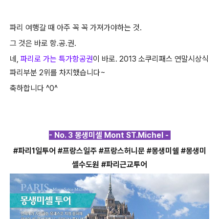
파리 여행갈 때 아주 꼭 꼭 가져가야하는 것.
그 것은 바로 항.공.권.
네,
파리로 가는 특가항공권
이 바로. 2013 소쿠리패스 연말시상식
파리부분 2위를 차지했습니다~
축하합니다 ^0^
- No. 3 몽생미셸 Mont ST.Michel -
#파리1일투어 #프랑스일주 #프랑스허니문 #몽생미쉘 #몽생미
셸수도원 #파리근교투어