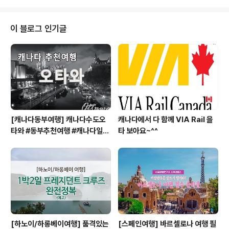
주목!!! 2013 Noël à PARIS l 2013년 12월 25일 파리#
일루미네이션 #ILLUMINATION 파리의 겨울 밤은 환하
게 빛납니다.겨울에 해가 무지 빨리지는 파리는, 에펠탑을
이 블로그 인기글
환하게 밝히는 불빛이 파리 전역에서 보입니다.아 반짝반
짝 빛나는 에펠탑!이 때문에 우리는 파리에 가죠 2013 No
ël à PARIS l 2013년 12월 25일 파리#일루미네이션 #I
LLUMINATION 거리마다~ 오고가는 많은..
[캐나다동부여행] 캐나다수도오
캐나다에서 다 함께 VIA Rail 을
타와 #동부추천여행 #캐나다일주
타 보아요~^^
#캐나다동부 #오타와 #OTTAW
A
[하노이/하롱베이여행] 품격있는
[스페인여행] 바르셀로나 여행 필