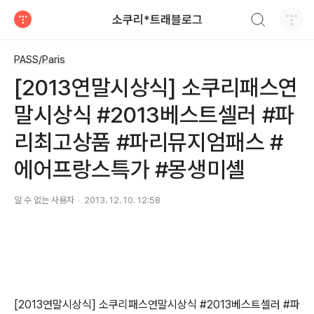
검색하기
소쿠리*트래블로그
티스토리
PASS/Paris
[2013연말시상식] 소쿠리패스연
말시상식 #2013베스트셀러 #파
리최고상품 #파리뮤지엄패스 #
에어프랑스특가 #몽생미셸
알 수 없는 사용자
2013. 12. 10. 12:58
[2013연말시상식] 소쿠리패스연말시상식 #2013베스트셀러 #파