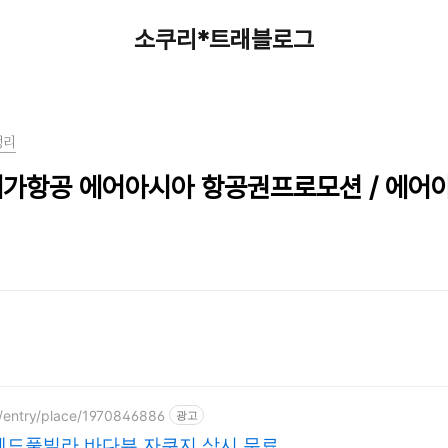
소쿠리*트래블로그
정리
저가항공 에어아시아 항공권프로모션 / 에어
/entry/place/1970846886
광고
엔드풀빌라 바다뷰 자쿠지 상시 무료