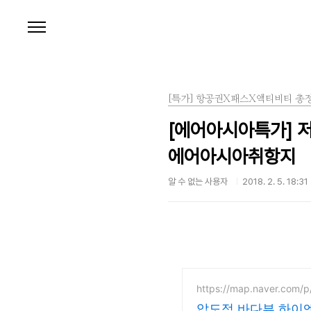
본문 바로가기
[특가] 항공권X패스X액티비티 총
[에어아시아특가] 
에어아시아취항지
알 수 없는 사용자
2018. 2. 5. 18:31
https://map.naver.com/p
압도적 바다뷰 하이