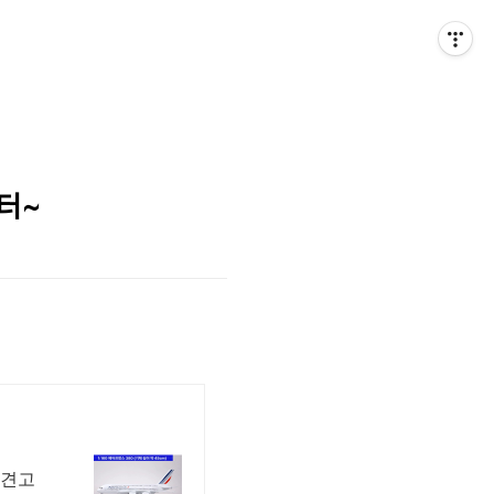
터~
 견고