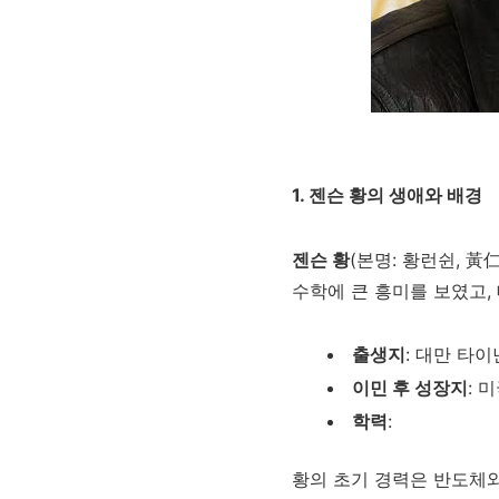
1. 젠슨 황의 생애와 배경
젠슨 황
(본명: 황런쉰, 
수학에 큰 흥미를 보였고
출생지
: 대만 타이
이민 후 성장지
: 
학력
:
황의 초기 경력은 반도체와 