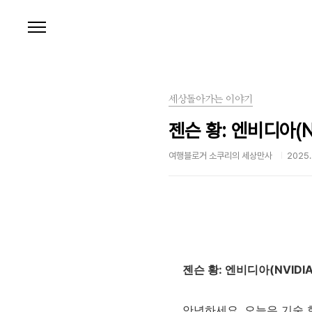
본문 바로가기
세상돌아가는 이야기
젠슨 황: 엔비디아(
여행블로거 소쿠리의 세상만사
2025. 
젠슨 황: 엔비디아(NVID
안녕하세요, 오늘은 기술 혁