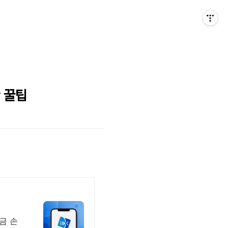
 꿀팁
금 손