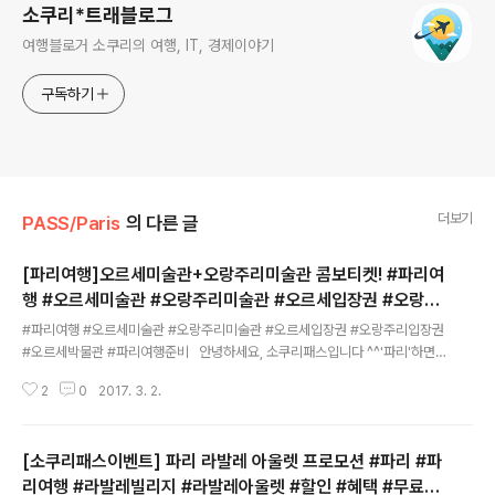
소쿠리*트래블로그
여행블로거 소쿠리의 여행, IT, 경제이야기
구독하기
더보기
PASS/Paris
의 다른 글
[파리여행]오르세미술관+오랑주리미술관 콤보티켓! #파리여
행 #오르세미술관 #오랑주리미술관 #오르세입장권 #오랑주
글 내용
리입장권 #오르세박물관 #파리여행준비
#파리여행 #오르세미술관 #오랑주리미술관 #오르세입장권 #오랑주리입장권
#오르세박물관 #파리여행준비 안녕하세요, 소쿠리패스입니다 ^^'파리'하면
유명한 것들이 참 많지만 그 중에 '미술' 또한 많이 발전되어 있는 곳이죠. 많은
2
0
2017. 3. 2.
여행객들이 뮤지엄패스를 구입해서 루브르, 오르세 등 박물관이나 미술관을 많
이 가더라구요! 그치만 뮤지엄패스를 사기에는 시간이 많이 없거나 가격이 부담
되는 분들을 위한 티켓을 소개해드릴게요 :) 바로 '오르세미술관+오랑주리미
[소쿠리패스이벤트] 파리 라발레 아울렛 프로모션 #파리 #파
술관' 콤보티켓입니다.여기서 중요한건! 이 티켓은 국내 유일, 소쿠리패스에서
만 단독으로 판매하는 레어템이라는 거죠 ^^소쿠리패스는 오르세 미술관 입장
리여행 #라발레빌리지 #라발레아울렛 #할인 #혜택 #무료셔