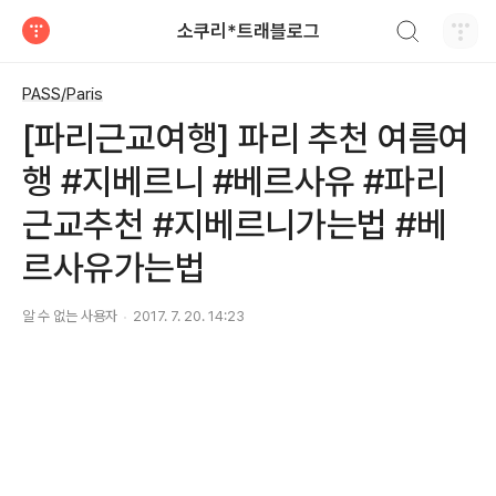
검색하기
소쿠리*트래블로그
티스토리
PASS/Paris
[파리근교여행] 파리 추천 여름여
행 #지베르니 #베르사유 #파리
근교추천 #지베르니가는법 #베
르사유가는법
알 수 없는 사용자
2017. 7. 20. 14:23