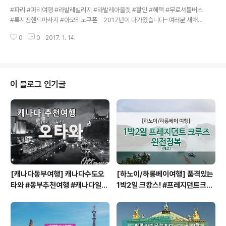
글 내용
권 공식판매처입니다. 오르세 미술관 ( Orsay Museum ) 오르세 미술관은 1
틀버스 #록시땅핸드마사지 #아모리노쿠폰
#파리 #파리여행 #라발레빌리지 #라발레아울렛 #할인 #혜택 #무료셔틀버스
900년 오르세역으로 ..
#록시땅핸드마사지 #아모리노쿠폰 2017년이 다가왔습니다~여러분 새해
복 많이 받으세요♥ 2017년 1월 첫 여행을 프랑스 파리로 가시는 분들은 필
0
0
2017. 1. 14.
독!! 여러분들의 소중한 여행과 쇼핑을 위해 소쿠리패스가 준비했습니다~ 바
로 라발레 빌리지 아울렛 프로모션입니다! 기간 : 2017년 1월 17일 ~ 2월 5일
까지 이렇게 많은 혜택들을 여러분에게 다~~ 드립니다♥ 혜택 1. 파리의 외
곽에 위치한 라발레 빌리지! 품질과 할인 혜택은 매우 좋지만 방문하기엔 멀기
때문에무료 셔틀버스 서비스를 제공해드립니다~ ^_^ 혜택 2,3. 20%할인과
이 블로그 인기글
더불어 추가 할인 10%까지~말 그대로 대!박!할!인! 혜택 4. 록시땅 핸..
[캐나다동부여행] 캐나다수도오
[하노이/하롱베이여행] 품격있는
타와 #동부추천여행 #캐나다일주
1박2일 크캉스! #프레지던트크루
#캐나다동부 #오타와 #OTTAW
즈 #하롱베이1박2일크루즈
A