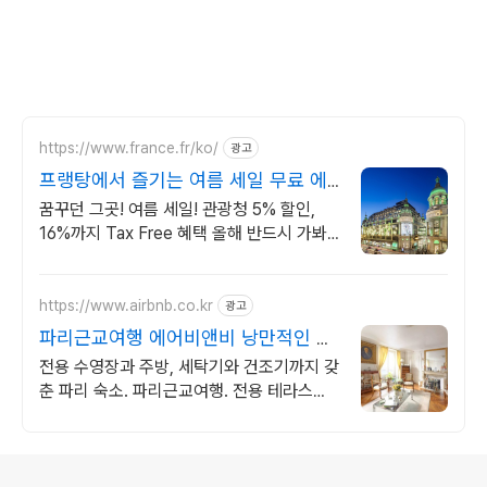
https://www.france.fr/ko/
광고
프랭탕에서 즐기는 여름 세일 무료 에
펠탑뷰 테라스
꿈꾸던 그곳! 여름 세일! 관광청 5% 할인,
16%까지 Tax Free 혜택 올해 반드시 가봐
야 할 핫플!
https://www.airbnb.co.kr
광고
파리근교여행 에어비앤비 낭만적인 에
펠탑 뷰 숙소
전용 수영장과 주방, 세탁기와 건조기까지 갖
춘 파리 숙소. 파리근교여행. 전용 테라스와
바비큐 그릴이 제공되는 숙소를 예약하세요.
로그 정보