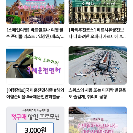
[스페인여행] 바르셀로나 여행 필
[파리추천코스] 베르사유궁전보
수 준비물 리스트 : 입장권/패스/
다 더 화려한 오페라 가르니에 #파
구매처/저렴한곳
리여행 #오페라가르니에 입장권 #
Opera Garnier
[여행정보]국제운전면허증 #해외
스위스의 처음 또는 마지막 발걸음
여행준비물 #국제운전면허발급 #
도 즐겁게, 취리히 공항
국제운전면허준비