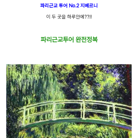
파리근교 투어 No.2 지베르니
이 두 곳을 하루안에??!!
파리근교투어 완전정복