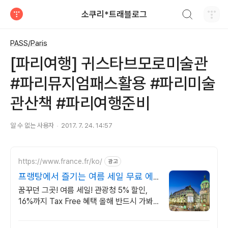
검색하기
소쿠리*트래블로그
티스토리
PASS/Paris
[파리여행] 귀스타브모로미술관
#파리뮤지엄패스활용 #파리미술
관산책 #파리여행준비
알 수 없는 사용자
2017. 7. 24. 14:57
https://www.france.fr/ko/
광고
프랭탕에서 즐기는 여름 세일 무료 에
펠탑뷰 테라스
꿈꾸던 그곳! 여름 세일! 관광청 5% 할인,
16%까지 Tax Free 혜택 올해 반드시 가봐
야 할 핫플!