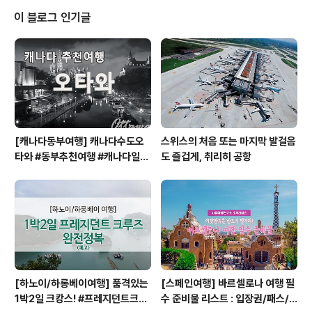
만 단독으로 판매하는 레어템이라는 거죠 ^^소쿠리패스는 오르세 미술관 입장
이 블로그 인기글
권 공식판매처입니다. 오르세 미술관 ( Orsay Museum ) 오르세 미술관은 1
900년 오르세역으로 ..
[캐나다동부여행] 캐나다수도오
스위스의 처음 또는 마지막 발걸음
타와 #동부추천여행 #캐나다일주
도 즐겁게, 취리히 공항
#캐나다동부 #오타와 #OTTAW
A
[하노이/하롱베이여행] 품격있는
[스페인여행] 바르셀로나 여행 필
1박2일 크캉스! #프레지던트크루
수 준비물 리스트 : 입장권/패스/