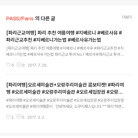
더보기
PASS/Paris
의 다른 글
[파리근교여행] 파리 추천 여름여행 #지베르니 #베르사유 #
파리근교추천 #지베르니가는법 #베르사유가는법
글 내용
[파리근교여행] 파리 추천 여름여행 #지베르니 #베르사유 #파리근교추천 #지
베르니가는법 #베르사유가는법 파리근교 투어 No.1 베르사유파리근교 투어 N
o.2 지베르니이 두 곳을 하루안에??!! 파리근교투어 완전정복 파리 근교여행
0
0
2017. 7. 20.
지로, 여름에만 갈 수 있는 곳이 있죠?아름다운 수련을 직접 만날 수 있는 곳!바
로, 지베르니 입니다!여름에 파리를 여행하는 사람이라면 꼭 가는 이곳.지베르
니 파리 근교 여행지 No.1 베르사유화려함의 극치를 볼 수 있는 곳!파리여행
[파리여행]오르세미술관+오랑주리미술관 콤보티켓! #파리여
할 때 베르사유는 절대 빼놓을 수 없는 필수 코스.블링블링 거울의 방이 있는,베
르사유 파리 근교 여행지 베스트 원과 투의 만남!알차게 쫙~ 2 곳 모두 둘러 볼
행 #오르세미술관 #오랑주리미술관 #오르세입장권 #오랑주
글 내용
수 있는,가성비 갑 투어!!지베르니 + 베르사유 원데이투어! 소쿠리패스와 함께 ..
리입장권 #오르세박물관 #파리여행준비
#파리여행 #오르세미술관 #오랑주리미술관 #오르세입장권 #오랑주리입장권
#오르세박물관 #파리여행준비 안녕하세요, 소쿠리패스입니다 ^^'파리'하면
유명한 것들이 참 많지만 그 중에 '미술' 또한 많이 발전되어 있는 곳이죠. 많은
2
0
2017. 3. 2.
여행객들이 뮤지엄패스를 구입해서 루브르, 오르세 등 박물관이나 미술관을 많
이 가더라구요! 그치만 뮤지엄패스를 사기에는 시간이 많이 없거나 가격이 부담
되는 분들을 위한 티켓을 소개해드릴게요 :) 바로 '오르세미술관+오랑주리미
술관' 콤보티켓입니다.여기서 중요한건! 이 티켓은 국내 유일, 소쿠리패스에서