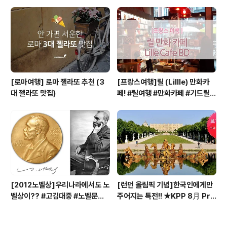
즈 #하롱베이1박2일크루즈
구매처/저렴한곳
[로마여행] 로마 젤라또 추천 (3
[프랑스여행]릴 (Lillle) 만화카
대 젤라또 맛집)
페! #릴여행 #만화카페 #기드릴 #
평양 #프랑스여행 #프랑스북쪽
[2012노벨상]우리나라에서도 노
[런던 올림픽 기념]한국인에게만
벨상이?? #고김대중 #노벨문학
주어지는 특전!! ★KPP 8月 Pro
상 #황석영
motion★